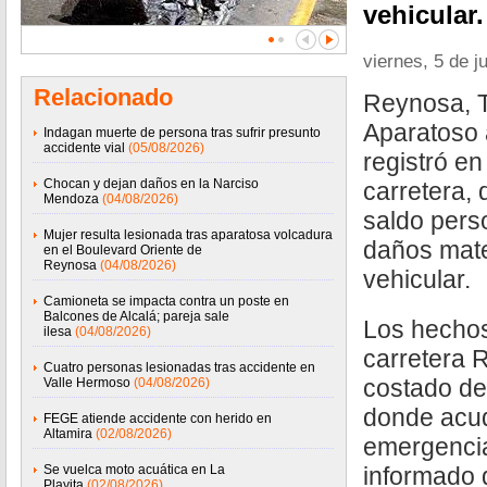
vehicular.
viernes, 5 de j
Relacionado
Reynosa, T
Aparatoso 
Indagan muerte de persona tras sufrir presunto
accidente vial
(05/08/2026)
registró e
Chocan y dejan daños en la Narciso
carretera,
Mendoza
(04/08/2026)
saldo pers
Mujer resulta lesionada tras aparatosa volcadura
daños mate
en el Boulevard Oriente de
Reynosa
(04/08/2026)
vehicular.
Camioneta se impacta contra un poste en
Balcones de Alcalá; pareja sale
Los hechos
ilesa
(04/08/2026)
carretera 
Cuatro personas lesionadas tras accidente en
costado de
Valle Hermoso
(04/08/2026)
donde acud
FEGE atiende accidente con herido en
Altamira
(02/08/2026)
emergencia
Se vuelca moto acuática en La
informado 
Playita
(02/08/2026)