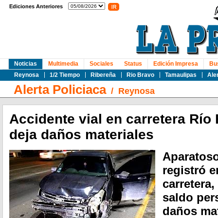
Ediciones Anteriores
Noticias
Multimedia
Sociales
Status
Edición Impresa
Bu
Reynosa
1/2 Tiempo
Ribereña
Rio Bravo
Tamaulipas
Ale
Alerta Policiaca
/
Reynosa
Accidente vial en carretera Rí
deja daños materiales
Aparatoso
registró 
carretera
saldo per
daños mat