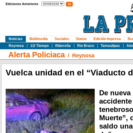
Ediciones Anteriores
Noticias
Multimedia
Sociales
Status
Edición Impresa
Bu
Reynosa
1/2 Tiempo
Ribereña
Rio Bravo
Tamaulipas
Ale
Alerta Policiaca
/
Reynosa
Vuelca unidad en el “Viaducto d
De nueva 
accidente 
tenebroso
Muerte”, 
saldo una