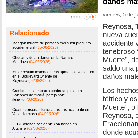
daños mat
viernes, 5 de j
Reynosa, T
Relacionado
nueva cuen
accidente v
Indagan muerte de persona tras sufrir presunto
accidente vial
(05/08/2026)
tenebroso 
Chocan y dejan daños en la Narciso
Muerte”, d
Mendoza
(04/08/2026)
saldo una 
Mujer resulta lesionada tras aparatosa volcadura
daños mate
en el Boulevard Oriente de
Reynosa
(04/08/2026)
Los hechos
Camioneta se impacta contra un poste en
Balcones de Alcalá; pareja sale
tétrico y o
ilesa
(04/08/2026)
Muerte”, o
Cuatro personas lesionadas tras accidente en
Reynosa, a
Valle Hermoso
(04/08/2026)
Fraccionam
FEGE atiende accidente con herido en
Altamira
(02/08/2026)
donde acud