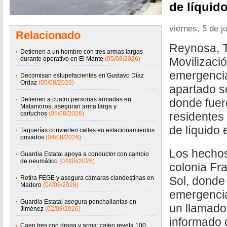
de líquido
viernes, 5 de j
Relacionado
Reynosa, T
Detienen a un hombre con tres armas largas
durante operativo en El Mante
(05/08/2026)
Movilizaci
emergencia
Decomisan estupefacientes en Gustavo Díaz
Ordaz
(05/08/2026)
apartado se
Detienen a cuatro personas armadas en
donde fuer
Matamoros; aseguran arma larga y
cartuchos
(05/08/2026)
residentes
de líquido 
Taquerías convierten calles en estacionamientos
privados
(04/08/2026)
Los hechos
Guardia Estatal apoya a conductor con cambio
de neumático
(04/08/2026)
colonia Fr
Retira FEGE y asegura cámaras clandestinas en
Sol, donde
Madero
(04/08/2026)
emergenci
Guardia Estatal asegura ponchallantas en
un llamado
Jiménez
(02/08/2026)
informado 
Caen tres con droga y arma; cateo revela 100