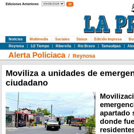
Ediciones Anteriores
Noticias
Multimedia
Sociales
Status
Edición Impresa
Bu
Reynosa
1/2 Tiempo
Ribereña
Rio Bravo
Tamaulipas
Ale
Alerta Policiaca
/
Reynosa
Moviliza a unidades de emerge
ciudadano
Movilizac
emergenci
apartado 
donde fue
residente