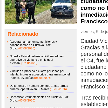
ciudadano
como no l
inmediaci
Francisco 
viernes, 5 de j
Relacionado
Ciudad Vict
Aseguran armamento, municiones y
ponchallantas en Gustavo Díaz
Gracias a 
Ordaz
(07/08/2026)
personal de
Guardia Estatal detiene a civil armado en
el C4, fue 
operativo de vigilancia en Miguel
Alemán
(07/08/2026)
ciudadano 
Vinculan a proceso a cuatro personas por
como no lo
intentar ingresar accesorios para armas por el
Puente Anzaldúas
(06/08/2026)
inmediacio
Francisco d
Detienen a un hombre con tres armas largas
durante operativo en El Mante
(05/08/2026)
Tras recibi
Decomisan estupefacientes en Gustavo Díaz
Ordaz
(05/08/2026)
establecier