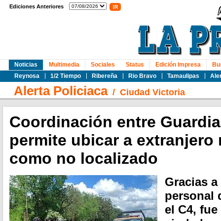
Ediciones Anteriores
Noticias
Multimedia
Sociales
Status
Edición Impresa
Bu
Reynosa
1/2 Tiempo
Ribereña
Rio Bravo
Tamaulipas
Ale
Alerta Policiaca
/
Ciudad Victoria
Coordinación entre Guardia
permite ubicar a extranjero
como no localizado
Gracias a
personal 
el C4, fue