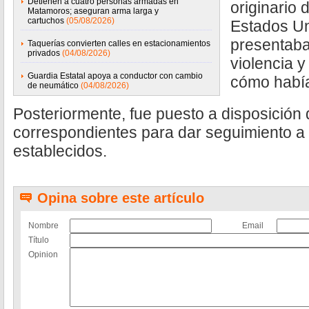
Detienen a cuatro personas armadas en
originario 
Matamoros; aseguran arma larga y
cartuchos
(05/08/2026)
Estados Un
presentaba
Taquerías convierten calles en estacionamientos
privados
(04/08/2026)
violencia 
Guardia Estatal apoya a conductor con cambio
cómo había 
de neumático
(04/08/2026)
Posteriormente, fue puesto a disposición 
correspondientes para dar seguimiento a 
establecidos.
Opina sobre este artículo
Nombre
Email
Título
Opinion