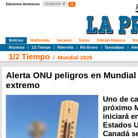
Ediciones Anteriores
Noticias
Multimedia
Sociales
Status
Edición Impresa
Bu
Reynosa
1/2 Tiempo
Ribereña
Rio Bravo
Tamaulipas
Ale
1/2 Tiempo
/
Mundial 2026
Alerta ONU peligros en Mundial 
extremo
Uno de ca
próximo M
iniciará 
Estados U
Canadá se