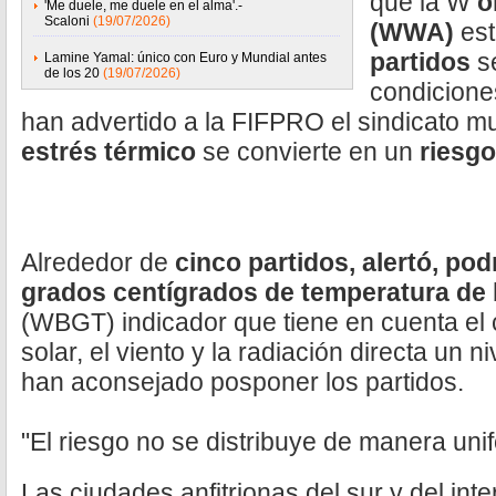
que la W
or
'Me duele, me duele en el alma'.-
Scaloni
(19/07/2026)
(WWA)
es
partidos
s
Lamine Yamal: único con Euro y Mundial antes
de los 20
(19/07/2026)
condicione
han advertido a la FIFPRO el sindicato mun
estrés térmico
se convierte en un
riesgo
Alrededor de
cinco partidos, alertó, pod
grados centígrados de temperatura de
(WBGT) indicador que tiene en cuenta el c
solar, el viento y la radiación directa un n
han aconsejado posponer los partidos.
"El riesgo no se distribuye de manera uni
Las ciudades anfitrionas del sur y del int