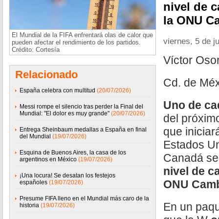
nivel de c
la ONU Ca
El Mundial de la FIFA enfrentará olas de calor que
viernes, 5 de j
pueden afectar el rendimiento de los partidos.
Crédito: Cortesía
Víctor Oso
Relacionado
Cd. de Méx
España celebra con multitud
(20/07/2026)
Uno de ca
Messi rompe el silencio tras perder la Final del
Mundial: "El dolor es muy grande"
(20/07/2026)
del próxi
que inicia
Entrega Sheinbaum medallas a España en final
del Mundial
(19/07/2026)
Estados Un
Esquina de Buenos Aires, la casa de los
Canadá se 
argentinos en México
(19/07/2026)
nivel de c
¡Una locura! Se desatan los festejos
ONU Cambi
españoles
(19/07/2026)
Presume FIFA lleno en el Mundial más caro de la
En un paque
historia
(19/07/2026)