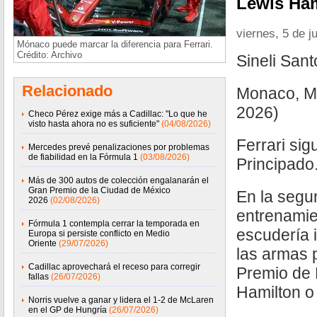
Lewis Ham
viernes, 5 de j
Mónaco puede marcar la diferencia para Ferrari.
Crédito: Archivo
Sineli San
Relacionado
Monaco, Mó
2026)
Checo Pérez exige más a Cadillac: "Lo que he
visto hasta ahora no es suficiente"
(04/08/2026)
Ferrari sig
Mercedes prevé penalizaciones por problemas
de fiabilidad en la Fórmula 1
(03/08/2026)
Principado
Más de 300 autos de colección engalanarán el
Gran Premio de la Ciudad de México
En la segu
2026
(02/08/2026)
entrenamien
Fórmula 1 contempla cerrar la temporada en
escudería i
Europa si persiste conflicto en Medio
Oriente
(29/07/2026)
las armas 
Cadillac aprovechará el receso para corregir
Premio de
fallas
(26/07/2026)
Hamilton o
Norris vuelve a ganar y lidera el 1-2 de McLaren
en el GP de Hungría
(26/07/2026)