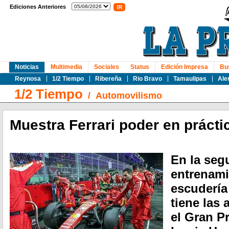
Ediciones Anteriores
Noticias
Multimedia
Sociales
Status
Edición Impresa
Bu
Reynosa
1/2 Tiempo
Ribereña
Rio Bravo
Tamaulipas
Ale
1/2 Tiempo
/
Automovilismo
Muestra Ferrari poder en práct
En la seg
entrenamie
escudería 
tiene las 
el Gran P