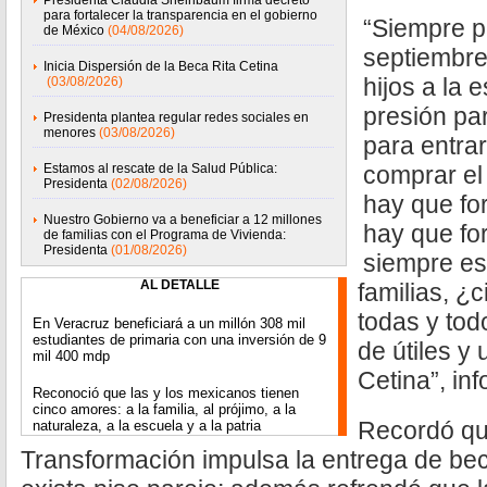
Presidenta Claudia Sheinbaum firma decreto
para fortalecer la transparencia en el gobierno
“Siempre p
de México
(04/08/2026)
septiembre
Inicia Dispersión de la Beca Rita Cetina
hijos a la 
(03/08/2026)
presión pa
Presidenta plantea regular redes sociales en
menores
(03/08/2026)
para entrar
Estamos al rescate de la Salud Pública:
comprar el
Presidenta
(02/08/2026)
hay que fo
Nuestro Gobierno va a beneficiar a 12 millones
hay que for
de familias con el Programa de Vivienda:
Presidenta
(01/08/2026)
siempre es
AL DETALLE
familias, ¿
todas y todo
En Veracruz beneficiará a un millón 308 mil
estudiantes de primaria con una inversión de 9
de útiles y
mil 400 mdp
Cetina”, in
⁠Reconoció que las y los mexicanos tienen
cinco amores: a la familia, al prójimo, a la
Recordó qu
naturaleza, a la escuela y a la patria
Transformación impulsa la entrega de be