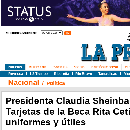
Ediciones Anteriores
Noticias
Multimedia
Sociales
Status
Edición Impresa
Bu
Reynosa
1/2 Tiempo
Ribereña
Rio Bravo
Tamaulipas
Ale
Nacional
/
Política
Presidenta Claudia Sheinb
Tarjetas de la Beca Rita Cet
uniformes y útiles