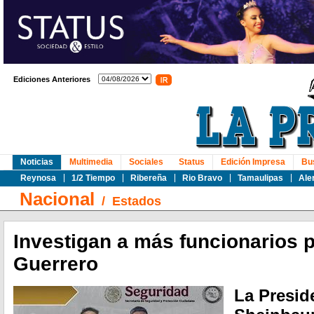
Ediciones Anteriores
Noticias
Multimedia
Sociales
Status
Edición Impresa
Bu
Reynosa
1/2 Tiempo
Ribereña
Rio Bravo
Tamaulipas
Ale
Nacional
/
Estados
Investigan a más funcionarios p
Guerrero
La Presid