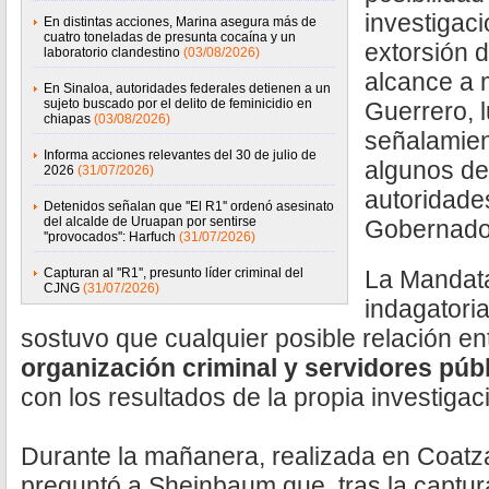
investigaci
En distintas acciones, Marina asegura más de
cuatro toneladas de presunta cocaína y un
extorsión 
laboratorio clandestino
(03/08/2026)
alcance a 
En Sinaloa, autoridades federales detienen a un
sujeto buscado por el delito de feminicidio en
Guerrero, 
chiapas
(03/08/2026)
señalamien
Informa acciones relevantes del 30 de julio de
algunos de
2026
(31/07/2026)
autoridades
Detenidos señalan que ''El R1'' ordenó asesinato
del alcalde de Uruapan por sentirse
Gobernado
''provocados'': Harfuch
(31/07/2026)
Capturan al ''R1'', presunto líder criminal del
La Mandata
CJNG
(31/07/2026)
indagatori
sostuvo que cualquier posible relación ent
organización criminal y servidores púb
con los resultados de la propia investigac
Durante la mañanera, realizada en Coatz
preguntó a Sheinbaum que, tras la captur