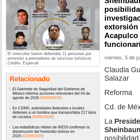
Sheinbaum
posibilid
investigac
extorsión
Acapulco 
funcionar
El miércoles fueron detenidas 11 personas por
viernes, 5 de j
extorsión a prestadores de servicios turísticos.
Crédito: Especial
Claudia Gu
Salazar
Relacionado
El Gabinete de Seguridad del Gobierno de
Reforma
México informa acciones relevantes del 04 de
agosto de 2026
(05/08/2026)
Cd. de Méx
En CDMX, autoridades federales y locales
detienen a un hombre que transportaba 217 kilos
de cocaína
(04/08/2026)
La
Preside
Las estadísticas vitales de INEGI confirman la
Sheinbau
disminución del homicidio doloso en
2025
(03/08/2026)
posibilidad