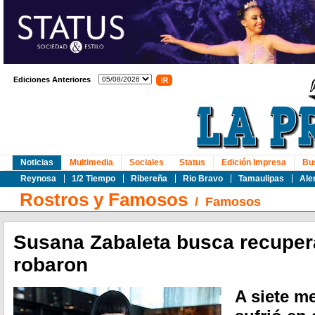
Ediciones Anteriores
Noticias
Multimedia
Sociales
Status
Edición Impresa
Bu
Reynosa
1/2 Tiempo
Ribereña
Rio Bravo
Tamaulipas
Ale
Rostros y Famosos
/
Famosos
Susana Zabaleta busca recupera
robaron
A siete m