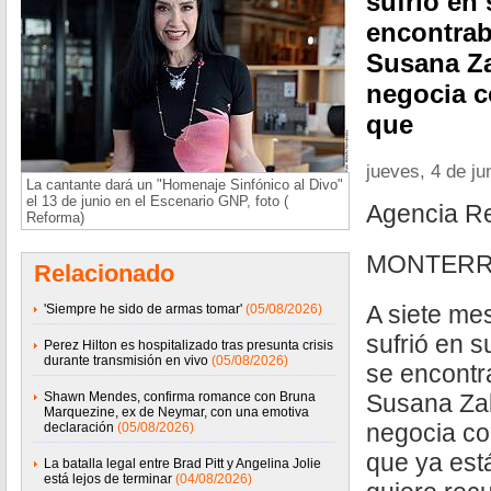
sufrió en 
encontrab
Susana Za
negocia c
que
jueves, 4 de ju
La cantante dará un "Homenaje Sinfónico al Divo"
el 13 de junio en el Escenario GNP, foto (
Agencia R
Reforma)
MONTERR
Relacionado
A siete me
'Siempre he sido de armas tomar'
(05/08/2026)
sufrió en s
Perez Hilton es hospitalizado tras presunta crisis
durante transmisión en vivo
(05/08/2026)
se encontr
Shawn Mendes, confirma romance con Bruna
Susana Zab
Marquezine, ex de Neymar, con una emotiva
negocia co
declaración
(05/08/2026)
que ya est
La batalla legal entre Brad Pitt y Angelina Jolie
está lejos de terminar
(04/08/2026)