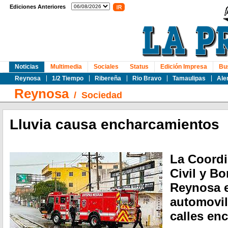
Ediciones Anteriores
Noticias
Multimedia
Sociales
Status
Edición Impresa
Bu
Reynosa
1/2 Tiempo
Ribereña
Rio Bravo
Tamaulipas
Ale
Reynosa
/
Sociedad
Lluvia causa encharcamientos
La Coordi
Civil y B
Reynosa e
automovil
calles en