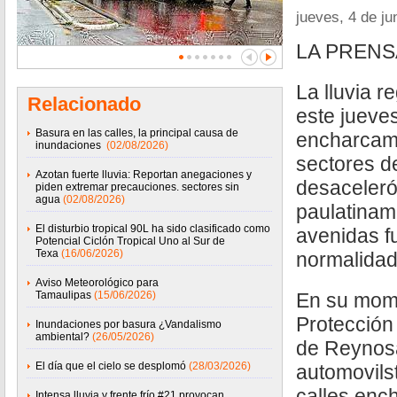
jueves, 4 de ju
LA PRENS
La lluvia r
Relacionado
este jueve
Basura en las calles, la principal causa de
encharcami
inundaciones
(02/08/2026)
sectores d
Azotan fuerte lluvia: Reportan anegaciones y
desaceleró 
piden extremar precauciones. sectores sin
agua
(02/08/2026)
paulatiname
El disturbio tropical 90L ha sido clasificado como
avenidas f
Potencial Ciclón Tropical Uno al Sur de
Texa
(16/06/2026)
normalidad
Aviso Meteorológico para
Tamaulipas
(15/06/2026)
En su mome
Protección
Inundaciones por basura ¿Vandalismo
ambiental?
(26/05/2026)
de Reynosa
El día que el cielo se desplomó
(28/03/2026)
automovilst
calles enc
Intensa lluvia y frente frío #21 provocan