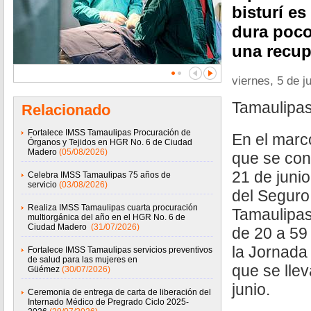
bisturí es
dura poco
una recup
viernes, 5 de j
Tamaulipas
Relacionado
Fortalece IMSS Tamaulipas Procuración de
En el marc
Órganos y Tejidos en HGR No. 6 de Ciudad
Madero
(05/08/2026)
que se co
21 de junio
Celebra IMSS Tamaulipas 75 años de
servicio
(03/08/2026)
del Seguro
Realiza IMSS Tamaulipas cuarta procuración
Tamaulipas
multiorgánica del año en el HGR No. 6 de
Ciudad Madero
(31/07/2026)
de 20 a 59 
la Jornada 
Fortalece IMSS Tamaulipas servicios preventivos
de salud para las mujeres en
que se llev
Güémez
(30/07/2026)
junio.
Ceremonia de entrega de carta de liberación del
Internado Médico de Pregrado Ciclo 2025-