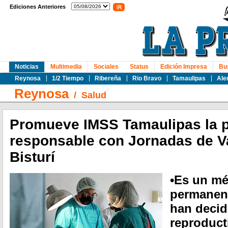
Ediciones Anteriores
Noticias
Multimedia
Sociales
Status
Edición Impresa
Bu
Reynosa
1/2 Tiempo
Ribereña
Rio Bravo
Tamaulipas
Ale
Reynosa
/
Salud
Promueve IMSS Tamaulipas la p
responsable con Jornadas de V
Bisturí
•Es un mé
permanen
han decid
reproduct