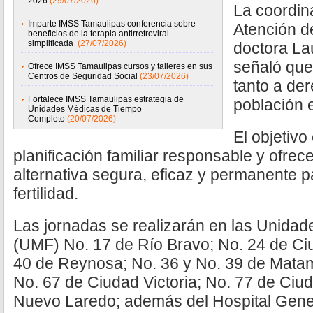
2026
(29/07/2026)
La coordin
Imparte IMSS Tamaulipas conferencia sobre
Atención d
beneficios de la terapia antirretroviral
simplificada
(27/07/2026)
doctora La
señaló que 
Ofrece IMSS Tamaulipas cursos y talleres en sus
Centros de Seguridad Social
(23/07/2026)
tanto a de
Fortalece IMSS Tamaulipas estrategia de
población 
Unidades Médicas de Tiempo
Completo
(20/07/2026)
El objetivo
planificación familiar responsable y ofre
alternativa segura, eficaz y permanente pa
fertilidad.
Las jornadas se realizarán en las Unidad
(UMF) No. 17 de Río Bravo; No. 24 de Ci
40 de Reynosa; No. 36 y No. 39 de Matam
No. 67 de Ciudad Victoria; No. 77 de Ciu
Nuevo Laredo; además del Hospital Gene