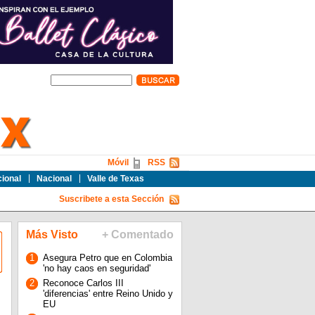
Móvil
RSS
cional
Nacional
Valle de Texas
Suscribete a esta Sección
Más Visto
+ Comentado
1
Asegura Petro que en Colombia
'no hay caos en seguridad'
2
Reconoce Carlos III
'diferencias' entre Reino Unido y
EU