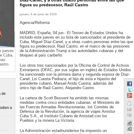
Díaz-Canel, y a otras cuatro personas entre las que
figura su predecesor, Raúl Castro
jueves, 4 de junio de 2026
Agencia/Reforma
MADRID, España, 04 jun.- El Tesoro de Estados Unidos ha
incluido este jueves en su lista de sancionados al presidente de
Cuba, Miguel Díaz-Canel, y a otras cuatro personas entre las que
figura su predecesor, Raúl Castro, en el marco de las presiones
e jueves
de la Administración Trump a las autoridades cubanas y del
de Cuba,
bloqueo al país caribeño.
nas
astro.
Los otros tres sancionados por la Oficina de Control de Activos
Extranjeros (OFAC, por sus siglas en inglés) de Estados Unidos
ha sancionado son la primera dama y segunda esposa de Díaz-
Canel, Lis Cuesta Pedraza; el hijo de esta e hijastro del
presidente cubano, Manuel Anido Cuesta; además del
único hijo de Raúl Castro, Alejandro Castro.
a de
La cartera de Scott Bessent ha emitido las mismas
medidas contra cinco entidades cubanas: el Ministerio de
las Fuerzas Armadas Revolucionarias, los Comités de
“odien a
Defensa de la Revolución, la agencia de viajes Amistur
Cuba S.A., el Instituto Cubano de Amistad con los
Pueblos y la minera La Victoria.
La Administración estadounidense ha impuesto un