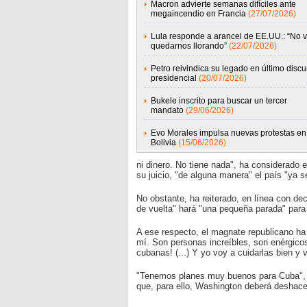
Macron advierte semanas difíciles ante
megaincendio en Francia
(27/07/2026)
Lula responde a arancel de EE.UU.: “No 
quedarnos llorando”
(22/07/2026)
Petro reivindica su legado en último discu
presidencial
(20/07/2026)
Bukele inscrito para buscar un tercer
mandato
(29/06/2026)
Evo Morales impulsa nuevas protestas en
Bolivia
(15/06/2026)
ni dinero. No tiene nada", ha considerado 
su juicio, "de alguna manera" el país "ya s
No obstante, ha reiterado, en línea con de
de vuelta" hará "una pequeña parada" para "
A ese respecto, el magnate republicano ha 
mí. Son personas increíbles, son enérgico
cubanas! (...) Y yo voy a cuidarlas bien y v
"Tenemos planes muy buenos para Cuba", ha
que, para ello, Washington deberá deshac