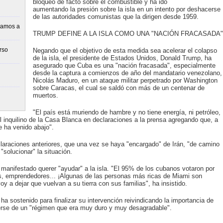
bloqueo de facto sobre el combustible y ha ido
aumentando la presión sobre la isla en un intento por deshacerse
de las autoridades comunistas que la dirigen desde 1959.
vamos a
TRUMP DEFINE A LA ISLA COMO UNA "NACIÓN FRACASADA"
rso
Negando que el objetivo de esta medida sea acelerar el colapso
de la isla, el presidente de Estados Unidos, Donald Trump, ha
asegurado que Cuba es una "nación fracasada", especialmente
desde la captura a comienzos de año del mandatario venezolano,
Nicolás Maduro, en un ataque militar perpetrado por Washington
sobre Caracas, el cual se saldó con más de un centenar de
muertos.
"El país está muriendo de hambre y no tiene energía, ni petróleo,
el inquilino de la Casa Blanca en declaraciones a la prensa agregando que, a
e ha venido abajo".
claraciones anteriores, que una vez se haya "encargado" de Irán, "de camino
solucionar" la situación.
manifestado querer "ayudar" a la isla. "El 95% de los cubanos votaron por
s, emprendedores... ¡Algunas de las personas más ricas de Miami son
oy a dejar que vuelvan a su tierra con sus familias", ha insistido.
 sostenido para finalizar su intervención reivindicando la importancia de
erse de un "régimen que era muy duro y muy desagradable".