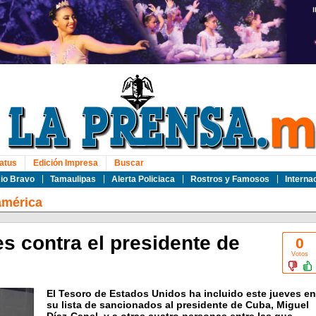
atus
Edición Impresa
Buscar
io Bravo
Tamaulipas
Alerta Policiaca
Rostros y Famosos
Interna
américa
s contra el presidente de
0
Votos
El Tesoro de Estados Unidos ha incluido este jueves en
su lista de sancionados al presidente de Cuba, Miguel