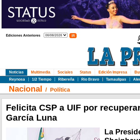
Ediciones Anteriores
Noticias
Multimedia
Sociales
Status
Edición Impresa
Bu
Reynosa
1/2 Tiempo
Ribereña
Rio Bravo
Tamaulipas
Ale
Nacional
/
Política
Felicita CSP a UIF por recupera
García Luna
La Presid