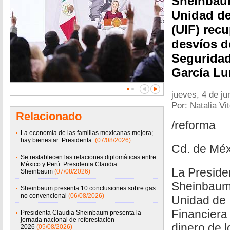
Sheinbaum
Unidad de
(UIF) rec
desvíos d
Seguridad
García Lu
jueves, 4 de ju
Por: Natalia Vi
Relacionado
/reforma
La economía de las familias mexicanas mejora;
hay bienestar: Presidenta
(07/08/2026)
Cd. de Méx
Se restablecen las relaciones diplomáticas entre
México y Perú: Presidenta Claudia
La Preside
Sheinbaum
(07/08/2026)
Sheinbaum 
Sheinbaum presenta 10 conclusiones sobre gas
no convencional
(06/08/2026)
Unidad de 
Financiera
Presidenta Claudia Sheinbaum presenta la
jornada nacional de reforestación
dinero de l
2026
(05/08/2026)