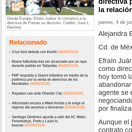
directiva 
la relació
Desde Europa, Efraín Juárez le comunicó a la
jueves, 4 de ju
directiva de Pumas su decisión. Crédito: José L.
Ramírez
Alejandra 
Relacionado
Cd. de Méx
Cruz Azul debuta con triunfo
(06/08/2026)
Efraín Juá
Muere futbolista tras ser alcanzado por un rayo
durante partido en Tailandia
(06/08/2026)
como direc
hoy tomó l
FMF respalda a Gianni Infantino en medio de la
polémica por la venta de derechos de los
abandonar 
Mundiales
(06/08/2026)
agente se 
Rayados cae ante Orlando City
(05/08/2026)
negociando
Aficionado encara a Mikel Arriola y le exige el
por finaliza
regreso del ascenso y descenso
(05/08/2026)
Santiago Giménez apunta a salir del AC Milán;
Aunque el 
Fenerbahçe, Porto y Lazio lo
buscan
(05/08/2026)
contrato co