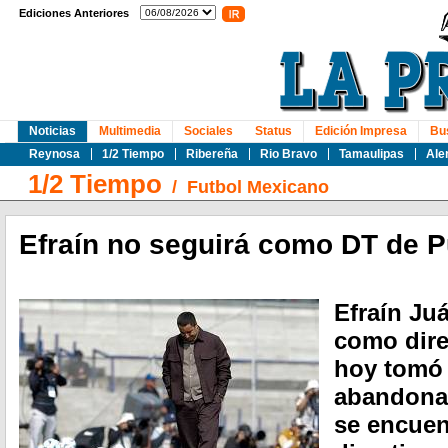
Ediciones Anteriores
Noticias
Multimedia
Sociales
Status
Edición Impresa
Bu
Reynosa
1/2 Tiempo
Ribereña
Rio Bravo
Tamaulipas
Ale
1/2 Tiempo
/
Futbol Mexicano
Efraín no seguirá como DT de 
Efraín Ju
como dire
hoy tomó 
abandonar
se encuen