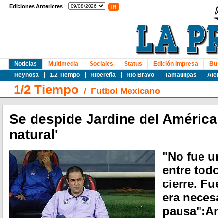
Ediciones Anteriores
Noticias
Multimedia
Sociales
Status
Edición Impresa
Bu
Reynosa
1/2 Tiempo
Ribereña
Rio Bravo
Tamaulipas
Ale
1/2 Tiempo
/
Futbol Mexicano
Se despide Jardine del América
natural'
"No fue u
entre tod
cierre. Fu
era neces
pausa":An