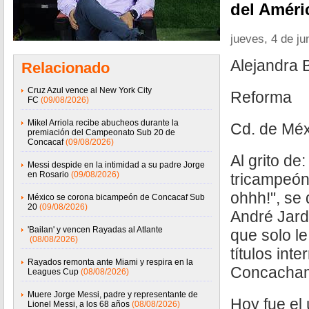
del Améri
jueves, 4 de ju
Alejandra 
Relacionado
Cruz Azul vence al New York City
Reforma
FC
(09/08/2026)
Mikel Arriola recibe abucheos durante la
Cd. de Méx
premiación del Campeonato Sub 20 de
Concacaf
(09/08/2026)
Al grito de
Messi despide en la intimidad a su padre Jorge
en Rosario
(09/08/2026)
tricampeón,
ohhh!", se 
México se corona bicampeón de Concacaf Sub
20
(09/08/2026)
André Jard
'Bailan' y vencen Rayadas al Atlante
que solo l
(08/08/2026)
títulos int
Rayados remonta ante Miami y respira en la
Concacham
Leagues Cup
(08/08/2026)
Muere Jorge Messi, padre y representante de
Hoy fue el 
Lionel Messi, a los 68 años
(08/08/2026)