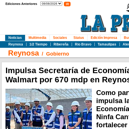
Ediciones Anteriores
Noticias
Multimedia
Sociales
Status
Edición Impresa
Bu
Reynosa
1/2 Tiempo
Ribereña
Rio Bravo
Tamaulipas
Ale
Reynosa
/
Gobierno
Impulsa Secretaría de Economía
Walmart por 670 mdp en Reyno
Como part
impulsa l
Economía,
Ninfa Can
fortalecer