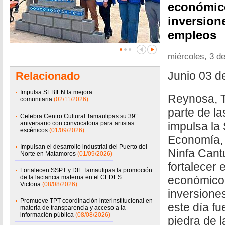
económico
inversion
empleos
miércoles, 3 de
Junio 03 d
Relacionado
Impulsa SEBIEN la mejora
Reynosa, 
comunitaria
(02/11/2026)
parte de l
Celebra Centro Cultural Tamaulipas su 39°
aniversario con convocatoria para artistas
impulsa la
escénicos
(01/09/2026)
Economía, 
Impulsan el desarrollo industrial del Puerto del
Ninfa Cant
Norte en Matamoros
(01/09/2026)
fortalecer 
Fortalecen SSPT y DIF Tamaulipas la promoción
de la lactancia materna en el CEDES
económico,
Victoria
(08/08/2026)
inversione
Promueve TPT coordinación interinstitucional en
este día fu
materia de transparencia y acceso a la
información pública
(08/08/2026)
piedra de 