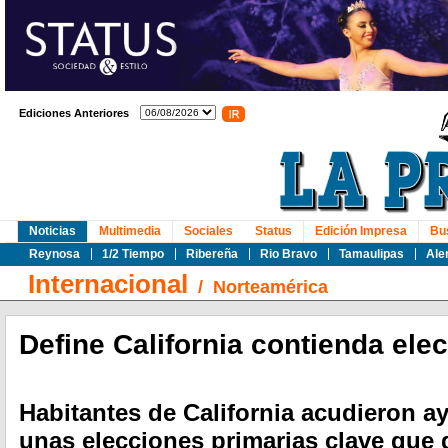
Ediciones Anteriores
Noticias
Multimedia
Sociales
Status
Edición Impresa
Bu
Reynosa
1/2 Tiempo
Ribereña
Rio Bravo
Tamaulipas
Ale
Internacional
/
Norteamérica
Define California contienda elec
Habitantes de California acudieron ay
unas elecciones primarias clave que 