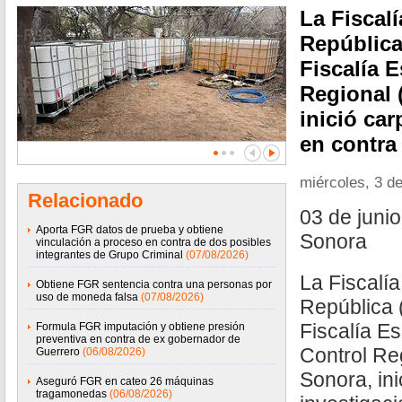
La Fiscalí
República
Fiscalía 
Regional 
inició car
en contra
miércoles, 3 de
Relacionado
03 de junio
Aporta FGR datos de prueba y obtiene
Sonora
vinculación a proceso en contra de dos posibles
integrantes de Grupo Criminal
(07/08/2026)
La Fiscalía
Obtiene FGR sentencia contra una personas por
uso de moneda falsa
(07/08/2026)
República 
Fiscalía E
Formula FGR imputación y obtiene presión
preventiva en contra de ex gobernador de
Control R
Guerrero
(06/08/2026)
Sonora, ini
Aseguró FGR en cateo 26 máquinas
tragamonedas
(06/08/2026)