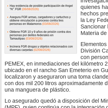
investigaci
quienes ha
Hay evidencia de posible participación de Angel
“N”: FGR
(06/08/2026)
hechos pre
Asegura FGR armas, cargadores y cartuchos y
la Ley Fed
obtiene vinculación a proceso contra tres
personas en Matamoros
(03/08/2026)
Sancionar 
Materia de
Obtiene FGR 10 y 9 años de prisión contra dos
personas por delitos federales en
Tamaulipas
(03/08/2026)
Elementos 
Incinera FGR drogas y objetos relacionados con
División C
diversas carpetas
(02/08/2026)
con person
PEMEX, en inmediaciones del kilómetro 27
ubicado en el rancho San Emeterio en G
localizaron y aseguraron una toma cland
con dos mil 200 litros aproximadamente de
una manguera de plástico.
Lo asegurado quedó a disposición del Min
(MPF), quien continúa con la integración 