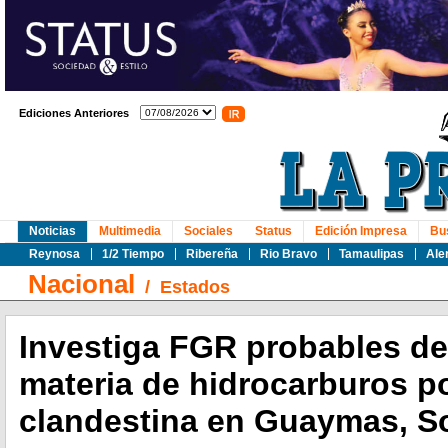
Ediciones Anteriores
Noticias
Multimedia
Sociales
Status
Edición Impresa
Bu
Reynosa
1/2 Tiempo
Ribereña
Rio Bravo
Tamaulipas
Ale
Nacional
/
Estados
Investiga FGR probables de
materia de hidrocarburos p
clandestina en Guaymas, S