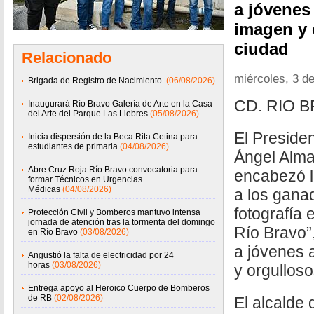
a jóvenes
imagen y 
ciudad
Relacionado
miércoles, 3 de
Brigada de Registro de Nacimiento
(06/08/2026)
CD. RIO B
Inaugurará Río Bravo Galería de Arte en la Casa
del Arte del Parque Las Liebres
(05/08/2026)
El Presiden
Inicia dispersión de la Beca Rita Cetina para
estudiantes de primaria
(04/08/2026)
Ángel Alm
Abre Cruz Roja Río Bravo convocatoria para
encabezó l
formar Técnicos en Urgencias
Médicas
(04/08/2026)
a los gana
fotografía 
Protección Civil y Bomberos mantuvo intensa
jornada de atención tras la tormenta del domingo
Río Bravo”
en Río Bravo
(03/08/2026)
a jóvenes 
Angustió la falta de electricidad por 24
horas
(03/08/2026)
y orgulloso
Entrega apoyo al Heroico Cuerpo de Bomberos
de RB
(02/08/2026)
El alcalde 