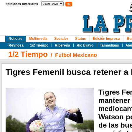
Ediciones Anteriores
Noticias
Multimedia
Sociales
Status
Edición Impresa
Bu
Reynosa
1/2 Tiempo
Ribereña
Rio Bravo
Tamaulipas
Ale
1/2 Tiempo
/
Futbol Mexicano
Tigres Femenil busca retener 
Tigres Fe
mantener e
mediocam
Watson po
de las bu