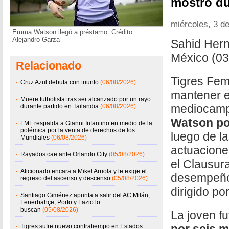
mostró du
miércoles, 3 de
Emma Watson llegó a préstamo. Crédito:
Alejandro Garza
Sahid Her
México (03
Relacionado
Tigres Fem
Cruz Azul debuta con triunfo
(06/08/2026)
mantener en
Muere futbolista tras ser alcanzado por un rayo
mediocamp
durante partido en Tailandia
(06/08/2026)
Watson po
FMF respalda a Gianni Infantino en medio de la
polémica por la venta de derechos de los
luego de l
Mundiales
(06/08/2026)
actuacione
Rayados cae ante Orlando City
(05/08/2026)
el Clausur
Aficionado encara a Mikel Arriola y le exige el
desempeño 
regreso del ascenso y descenso
(05/08/2026)
dirigido po
Santiago Giménez apunta a salir del AC Milán;
Fenerbahçe, Porto y Lazio lo
buscan
(05/08/2026)
La joven fu
Tigres sufre nuevo contratiempo en Estados