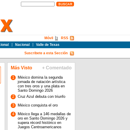
Móvil
RSS
cional
Nacional
Valle de Texas
Suscribete a esta Sección
Más Visto
+ Comentado
1
México domina la segunda
jornada de natación artística
con tres oros y una plata en
Santo Domingo 2026
2
Cruz Azul debuta con triunfo
3
México conquista el oro
4
México llega a 146 medallas de
oro en Santo Domingo 2026 y
supera récord histórico en
Juegos Centroamericanos