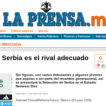
atus
Edición Impresa
Buscar
io Bravo
Tamaulipas
Alerta Policiaca
Rostros y Famosos
Interna
n Mexicana
Serbia es el rival adecuado
0
Votos
Sin figuras, con varios debutantes y algunos jóvenes
que aspiran a ser parte del recambio generacional, así
se presentará la Selección de Serbia en el Estadio
Nemesio Diez
miércoles, 3 de junio de 2026
Abimael Chimal/ReformaToluca, México (03 junio 2026)