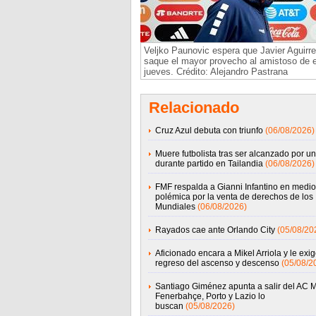
Veljko Paunovic espera que Javier Aguirre
saque el mayor provecho al amistoso de 
jueves. Crédito: Alejandro Pastrana
Relacionado
Cruz Azul debuta con triunfo
(06/08/2026)
Muere futbolista tras ser alcanzado por un
durante partido en Tailandia
(06/08/2026)
FMF respalda a Gianni Infantino en medio
polémica por la venta de derechos de los
Mundiales
(06/08/2026)
Rayados cae ante Orlando City
(05/08/20
Aficionado encara a Mikel Arriola y le exig
regreso del ascenso y descenso
(05/08/2
Santiago Giménez apunta a salir del AC M
Fenerbahçe, Porto y Lazio lo
buscan
(05/08/2026)