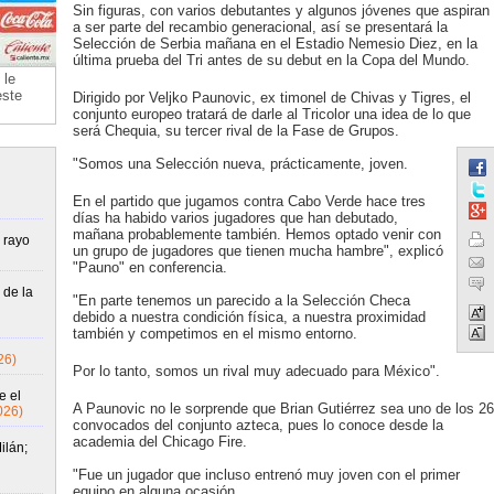
Sin figuras, con varios debutantes y algunos jóvenes que aspiran
a ser parte del recambio generacional, así se presentará la
Selección de Serbia mañana en el Estadio Nemesio Diez, en la
última prueba del Tri antes de su debut en la Copa del Mundo.
 le
este
Dirigido por Veljko Paunovic, ex timonel de Chivas y Tigres, el
conjunto europeo tratará de darle al Tricolor una idea de lo que
será Chequia, su tercer rival de la Fase de Grupos.
"Somos una Selección nueva, prácticamente, joven.
En el partido que jugamos contra Cabo Verde hace tres
días ha habido varios jugadores que han debutado,
mañana probablemente también. Hemos optado venir con
 rayo
un grupo de jugadores que tienen mucha hambre", explicó
"Pauno" en conferencia.
 de la
"En parte tenemos un parecido a la Selección Checa
debido a nuestra condición física, a nuestra proximidad
también y competimos en el mismo entorno.
26)
Por lo tanto, somos un rival muy adecuado para México".
e el
A Paunovic no le sorprende que Brian Gutiérrez sea uno de los 26
026)
convocados del conjunto azteca, pues lo conoce desde la
academia del Chicago Fire.
ilán;
"Fue un jugador que incluso entrenó muy joven con el primer
equipo en alguna ocasión.