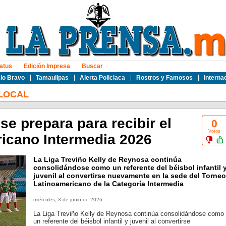
atus
Edición Impresa
Buscar
io Bravo
Tamaulipas
Alerta Policiaca
Rostros y Famosos
Interna
LOCAL
se prepara para recibir el
0
Votos
icano Intermedia 2026
La Liga Treviño Kelly de Reynosa continúa
consolidándose como un referente del béisbol infantil 
juvenil al convertirse nuevamente en la sede del Torneo
Latinoamericano de la Categoría Intermedia
miércoles, 3 de junio de 2026
La Liga Treviño Kelly de Reynosa continúa consolidándose como
un referente del béisbol infantil y juvenil al convertirse