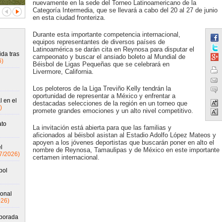
nuevamente en la sede del Torneo Latinoamericano de la
Categoría Intermedia, que se llevará a cabo del 20 al 27 de junio
en esta ciudad fronteriza.
Durante esta importante competencia internacional,
equipos representantes de diversos países de
Latinoamérica se darán cita en Reynosa para disputar el
da tras
campeonato y buscar el ansiado boleto al Mundial de
6)
Béisbol de Ligas Pequeñas que se celebrará en
Livermore, California.
Los peloteros de la Liga Treviño Kelly tendrán la
oportunidad de representar a México y enfrentar a
 en el
destacadas selecciones de la región en un torneo que
)
promete grandes emociones y un alto nivel competitivo.
ato
La invitación está abierta para que las familias y
aficionados al béisbol asistan al Estadio Adolfo López Mateos y
apoyen a los jóvenes deportistas que buscarán poner en alto el
l
nombre de Reynosa, Tamaulipas y de México en este importante
7/2026)
certamen internacional.
bol
ional
026)
mporada