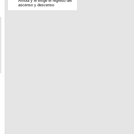
Arriola y le exige el regreso del
ascenso y descenso