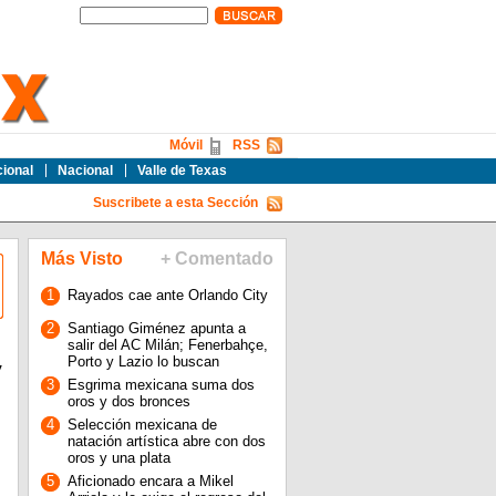
Móvil
RSS
cional
Nacional
Valle de Texas
Suscribete a esta Sección
Más Visto
+ Comentado
1
Rayados cae ante Orlando City
2
Santiago Giménez apunta a
salir del AC Milán; Fenerbahçe,
Porto y Lazio lo buscan
y
3
Esgrima mexicana suma dos
oros y dos bronces
4
Selección mexicana de
natación artística abre con dos
oros y una plata
5
Aficionado encara a Mikel