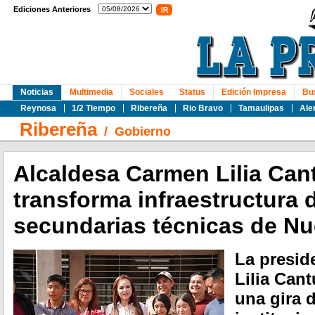
Ediciones Anteriores
Noticias
Multimedia
Sociales
Status
Edición Impresa
Bu
Reynosa
1/2 Tiempo
Ribereña
Rio Bravo
Tamaulipas
Ale
Ribereña
/
Gobierno
Alcaldesa Carmen Lilia Can
transforma infraestructura 
secundarias técnicas de N
La presid
Lilia Cant
una gira d