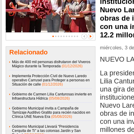
instituci
Nuevo Lar
obras de 
con una i
12.2 mill
miércoles, 3 de
Relacionado
NUEVO LA
Más de 400 mil personas disfrutaron del Viveros
Mágico durante la Temporada
(01/12/2026)
La preside
Implementa Protección Civil de Nuevo Laredo
Lilia Cantu
operativo Carrusel para Proteger a personas en
Situación de calle
(01/12/2026)
una gira de
Gobierno de Carmen Lilia Canturosas invierte en
institucion
Infraestructura Hídrica
(05/08/2026)
Nuevo Lare
Gobierno Municipal invita a Campaña de
obras de in
Tamízaje Auditivo Gratito para recién nacidos en
Clínica UNE Nueva Era
(05/08/2026)
con una inv
Gobierno Municipal Llevará “Presidencia
millones d
Cerquita de Ti” a las colonias Jardín y San