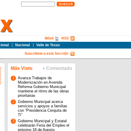
Móvil
RSS
cional
Nacional
Valle de Texas
Suscribete a esta Sección
Más Visto
+ Comentado
1
Avanza Trabajos de
Modernización en Avenida
Reforma Gobierno Municipal
mantiene el ritmo de las obras
prioritarias
2
Gobierno Municipal acerca
servicios y apoyos a familias
con “Presidencia Cerquita de
Ti”
3
Gobierno Municipal y Estatal
celebrarán Feria del Empleo el
próximo 18 de Agosto