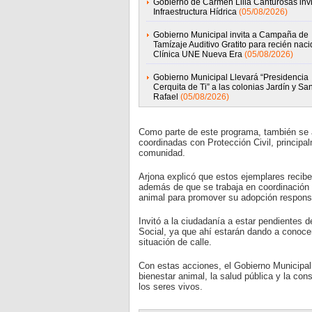
Gobierno de Carmen Lilia Canturosas invi
Infraestructura Hídrica
(05/08/2026)
Gobierno Municipal invita a Campaña de
Tamízaje Auditivo Gratito para recién nac
Clínica UNE Nueva Era
(05/08/2026)
Gobierno Municipal Llevará “Presidencia
Cerquita de Ti” a las colonias Jardín y Sa
Rafael
(05/08/2026)
Como parte de este programa, también se a
coordinadas con Protección Civil, principa
comunidad.
Arjona explicó que estos ejemplares recib
además de que se trabaja en coordinación 
animal para promover su adopción responsa
Invitó a la ciudadanía a estar pendientes d
Social, ya que ahí estarán dando a conoce
situación de calle.
Con estas acciones, el Gobierno Municipal
bienestar animal, la salud pública y la c
los seres vivos.