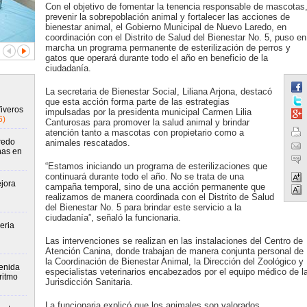
Con el objetivo de fomentar la tenencia responsable de mascotas
prevenir la sobrepoblación animal y fortalecer las acciones de
bienestar animal, el Gobierno Municipal de Nuevo Laredo, en
coordinación con el Distrito de Salud del Bienestar No. 5, puso en
marcha un programa permanente de esterilización de perros y
gatos que operará durante todo el año en beneficio de la
ciudadanía.
La secretaria de Bienestar Social, Liliana Arjona, destacó
que esta acción forma parte de las estrategias
Viveros
impulsadas por la presidenta municipal Carmen Lilia
6)
Canturosas para promover la salud animal y brindar
atención tanto a mascotas con propietario como a
redo
animales rescatados.
nas en
“Estamos iniciando un programa de esterilizaciones que
continuará durante todo el año. No se trata de una
jora
campaña temporal, sino de una acción permanente que
realizamos de manera coordinada con el Distrito de Salud
del Bienestar No. 5 para brindar este servicio a la
ciudadanía”, señaló la funcionaria.
eria
Las intervenciones se realizan en las instalaciones del Centro de
Atención Canina, donde trabajan de manera conjunta personal de
la Coordinación de Bienestar Animal, la Dirección del Zoológico y
enida
especialistas veterinarios encabezados por el equipo médico de l
ritmo
Jurisdicción Sanitaria.
La funcionaria explicó que los animales son valorados