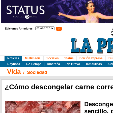
Ediciones Anteriores
Noticias
Multimedia
Sociales
Status
Edición Impresa
Bu
Reynosa
1/2 Tiempo
Ribereña
Rio Bravo
Tamaulipas
Ale
Vida
/
Sociedad
¿Cómo descongelar carne corr
Descongel
sencillo,