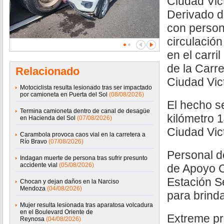
Ciudad Vict
Derivado d
con person
circulació
en el carri
de la Carr
Relacionado
Ciudad Vict
Motociclista resulta lesionado tras ser impactado
por camioneta en Puerta del Sol
(08/08/2026)
El hecho se
Termina camioneta dentro de canal de desagüe
kilómetro 1
en Hacienda del Sol
(07/08/2026)
Ciudad Vict
Carambola provoca caos vial en la carretera a
Río Bravo
(07/08/2026)
Personal d
Indagan muerte de persona tras sufrir presunto
accidente vial
(05/08/2026)
de Apoyo C
Estación S
Chocan y dejan daños en la Narciso
Mendoza
(04/08/2026)
para brinda
Mujer resulta lesionada tras aparatosa volcadura
en el Boulevard Oriente de
Extreme pr
Reynosa
(04/08/2026)