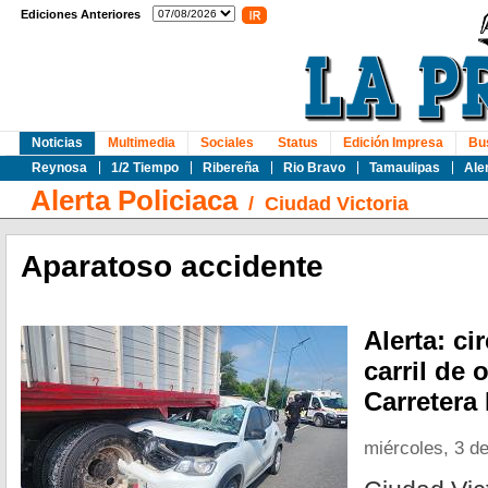
Ediciones Anteriores
Noticias
Multimedia
Sociales
Status
Edición Impresa
Bu
Reynosa
1/2 Tiempo
Ribereña
Rio Bravo
Tamaulipas
Ale
Alerta Policiaca
/
Ciudad Victoria
Aparatoso accidente
Alerta: ci
carril de 
Carretera
miércoles, 3 de