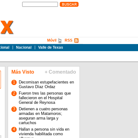
Móvil
RSS
cional
Nacional
Valle de Texas
Más Visto
+ Comentado
1
Decomisan estupefacientes en
Gustavo Díaz Ordaz
2
Fueron tres las personas que
fallecieron en el Hospital
General de Reynosa
3
Detienen a cuatro personas
armadas en Matamoros;
aseguran arma larga y
cartuchos
4
Hallan a persona sin vida en
vivienda habilitada como