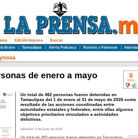
atus
Edición Impresa
Buscar
io Bravo
Tamaulipas
Alerta Policiaca
Rostros y Famosos
Interna
ynosa
rsonas de enero a mayo
0
Votos
Un total de 482 personas fueron detenidas en
Tamaulipas del 1 de enero al 31 de mayo de 2026 como
resultado de las acciones coordinadas entre
autoridades estatales y federales, entre ellas algunos
objetivos prioritarios vinculados a actividades
delictivas.
miércoles, 3 de junio de 2026
Un total de 482 personas fueron detenidas en Tamaulipas