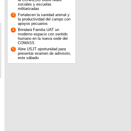
sociales y escuelas
militarizadas
3
Fortalecen la sanidad animal y
la productividad del campo con
apoyos pecuarios
4
Brindará Familia UAT un
moderno espacio con sentido
humano en la nueva sede del
COMASS
5
Abre USJT oportunidad para
presentar examen de admisión,
este sábado