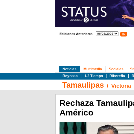
Ediciones Anteriores
Noticias
Multimedia
Sociales
St
Reynosa
1/2 Tiempo
Ribereña
R
Tamaulipas
/
Victoria
Rechaza Tamaulip
Américo