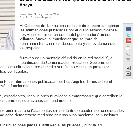
estadounidense contra el gobernador Américo Villarreal
Anaya.
miércoles, 3 de junio de 2026
Por: La Prensa/Reporte
El Gobierno de Tamaulipas rechazó de manera categórica
las afirmaciones publicadas por el diario estadounidense
Los Angeles Times en contra del gobernador Américo
Villarreal Anaya, al considerar que se trata de
señalamientos carentes de sustento y sin evidencia que
los respalde.
A través de un mensaje difundido en la red social X, el
coordinador de Comunicación Social del Gobierno del
ersiones difundidas por el medio son falsas y buscan presentar
as verificables.
nte las afirmaciones publicadas por Los Angeles Times sobre el
só el funcionario.
, expedientes, resoluciones ni evidencia comprobable que acrediten lo
iones como especulaciones sin fundamento.
nes anónimas o señalamientos sin sustento no pueden ser considerados
dad debe demostrarse mediante pruebas y no mediante insinuaciones.
 insinuaciones jamás sustituyen a las pruebas”, puntualizó.