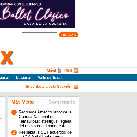
Móvil
RSS
cional
Nacional
Valle de Texas
Suscribete a esta Sección
Más Visto
+ Comentado
1
Reconoce Américo labor de la
Guardia Nacional en
Tamaulipas; atestigua llegada
del nuevo coordinador estatal
2
Respalda la SET acuerdos de
la CONAEDU sobre redes