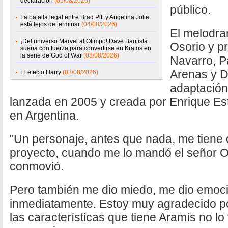
declaración
(05/08/2026)
público.
La batalla legal entre Brad Pitt y Angelina Jolie
está lejos de terminar
(04/08/2026)
El melodra
¡Del universo Marvel al Olimpo! Dave Bautista
Osorio y pr
suena con fuerza para convertirse en Kratos en
la serie de God of War
(03/08/2026)
Navarro, P
Arenas y D
El efecto Harry
(03/08/2026)
adaptación
lanzada en 2005 y creada por Enrique Est
en Argentina.
"Un personaje, antes que nada, me tiene 
proyecto, cuando me lo mandó el señor 
conmovió.
Pero también me dio miedo, me dio emoci
inmediatamente. Estoy muy agradecido p
las características que tiene Aramís no lo