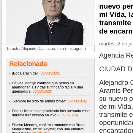
nuevo per
mi Vida, l
transmite
de encarn
martes, 2 de j
El actor Alejandro Camacho, foto ( Instagram)
Agencia R
Relacionado
CIUDAD D
¡Boda arácnida!
(06/08/2026)
Alejandro
Galilea Montijo confiesa que pensó en
abandonar la TV tras sufrir daño facial y una
Aramís Pera
quemadura
(06/08/2026)
su nuevo p
'Siempre he sido de armas tomar'
(05/08/2026)
de mi Vida,
Perez Hilton es hospitalizado tras presunta crisis
transmite e
durante transmisión en vivo
(05/08/2026)
oportunida
Shawn Mendes, confirma romance con Bruna
encantador
Marquezine, ex de Neymar, con una emotiva