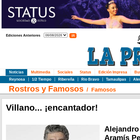
Ediciones Anteriores
Noticias
Multimedia
Sociales
Status
Edición Impresa
Bu
Reynosa
1/2 Tiempo
Ribereña
Rio Bravo
Tamaulipas
Ale
Rostros y Famosos
/
Famosos
Villano... ¡encantador!
Alejandr
Aramís Per