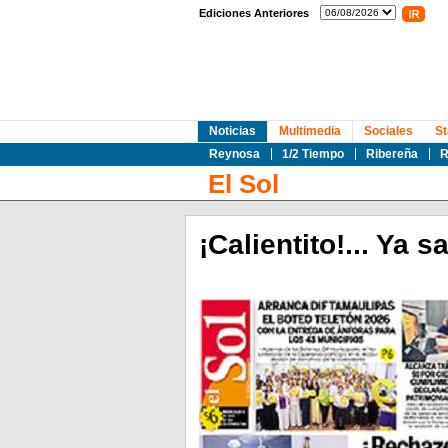
Ediciones Anteriores
Noticias
Multimedia
Sociales
St
Reynosa
1/2 Tiempo
Ribereña
R
El Sol
¡Calientito!... Ya s