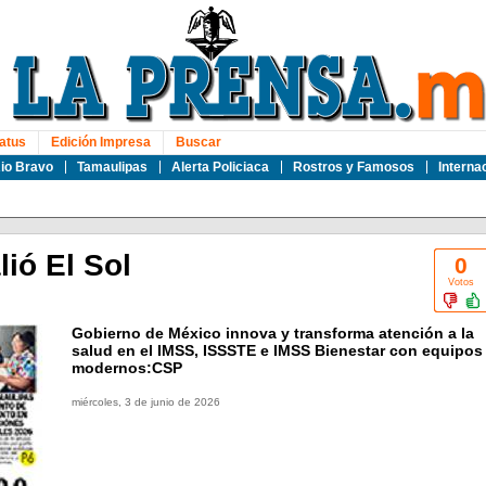
atus
Edición Impresa
Buscar
io Bravo
Tamaulipas
Alerta Policiaca
Rostros y Famosos
Interna
alió El Sol
0
Votos
Gobierno de México innova y transforma atención a la
salud en el IMSS, ISSSTE e IMSS Bienestar con equipos
modernos:CSP
miércoles, 3 de junio de 2026