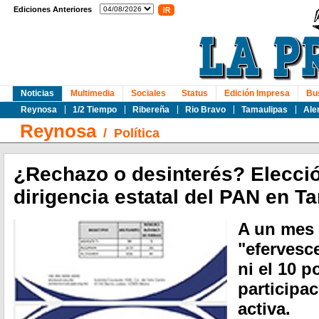
Ediciones Anteriores
Noticias
Multimedia
Sociales
Status
Edición Impresa
Bu
Reynosa
1/2 Tiempo
Ribereña
Rio Bravo
Tamaulipas
Ale
Reynosa
/
Política
¿Rechazo o desinterés? Elecci
dirigencia estatal del PAN en T
A un mes 
"efervesce
ni el 10 p
participac
activa.