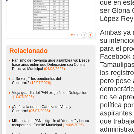
que en est
ser Gloria
López Rey
Ambas ya m
su intenció
para el pro
Relacionado
Facebook 
Panismo de Reynosa urge asamblea ya: Desde
Tamaulipas
hace años piden que Delegación sea Comité
Directivo Municipal
(04/08/2026)
los registr
…Se va ¿Y los pendientes del
pero pese a
Cachorro?
(13/07/2026)
democrática
Vieja guardia del PAN exige fin de Delegación
no se apre
(10/07/2026)
política po
¡Adiós a la era de Cabeza de Vaca y
Cachorro!
(05/07/2026)
aspirantes
que trabaj
Militancia del PAN exige fin al "dedazo" y busca
recuperar su Comité Municipal
(19/06/2026)
administra