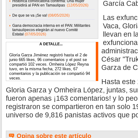
Histórica convocatoria confirma: Una mujer
García Ca
presidirá al PAN en Tamaulipas
(12/05/2026)
De que se va ¡Se va!
(08/05/2026)
Las exfunc
Vaca, Glor
Gana democracia interna en el PAN: Militantes
tamaulipecos elegirán al nuevo Comité
llevan en l
Estatal
(07/05/2026)
exfunciona
A DETALLE...
administrac
Gloría Garza Jiménez registró hasta el 2 de
César "Truk
junio 665 likes, 96 comentarios y el post se
compartió 102 veces. Omheira López Reyna
Garza de C
tuvo, en la misma fecha, 272 likes, 67
comentarios y la publicación se compartió 94
veces.
Hasta este 2
Gloria Garza y Omheira López, juntas, su
fueron apenas ¡163 comentarios! y lo pe
registraron se compartieron en tan solo 
universo de 9,816 panistas activos que p
Opina sobre este artículo