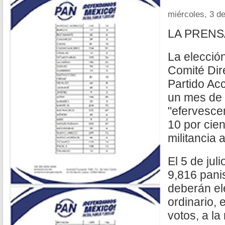
miércoles, 3 de
LA PRENS
La elecció
Comité Dir
Partido Ac
un mes de d
"efervescen
10 por cien
militancia a
El 5 de jul
9,816 pani
deberán el
ordinario, 
votos, a la