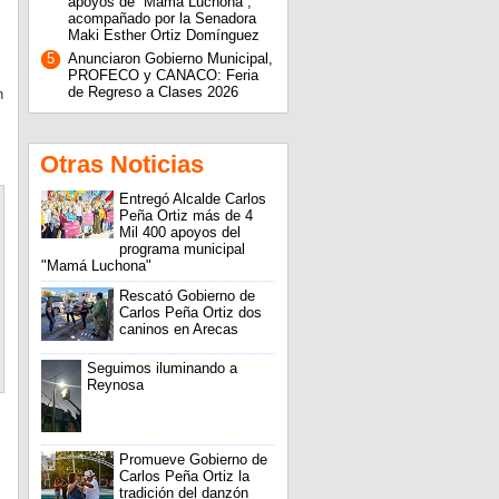
apoyos de ''Mamá Luchona'',
acompañado por la Senadora
Maki Esther Ortiz Domínguez
5
Anunciaron Gobierno Municipal,
PROFECO y CANACO: Feria
de Regreso a Clases 2026
n
Otras Noticias
Entregó Alcalde Carlos
Peña Ortiz más de 4
Mil 400 apoyos del
programa municipal
"Mamá Luchona"
Rescató Gobierno de
Carlos Peña Ortiz dos
caninos en Arecas
Seguimos iluminando a
Reynosa
Promueve Gobierno de
Carlos Peña Ortiz la
tradición del danzón