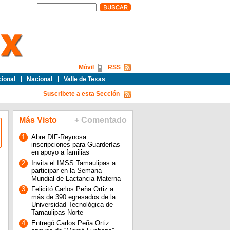
Móvil
RSS
cional
Nacional
Valle de Texas
Suscribete a esta Sección
Más Visto
+ Comentado
1
Abre DIF-Reynosa
inscripciones para Guarderías
en apoyo a familias
2
Invita el IMSS Tamaulipas a
participar en la Semana
Mundial de Lactancia Materna
3
Felicitó Carlos Peña Ortiz a
más de 390 egresados de la
Universidad Tecnológica de
Tamaulipas Norte
4
Entregó Carlos Peña Ortiz