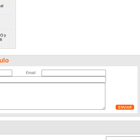
al
O y
26
ulo
Email