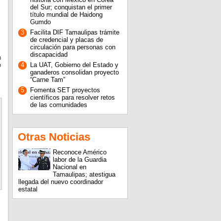
del Sur; conquistan el primer
título mundial de Haidong
Gumdo
3
Facilita DIF Tamaulipas trámite
de credencial y placas de
circulación para personas con
discapacidad
n
ó
4
La UAT, Gobierno del Estado y
ganaderos consolidan proyecto
“Carne Tam”
5
Fomenta SET proyectos
científicos para resolver retos
de las comunidades
Otras Noticias
Reconoce Américo
labor de la Guardia
Nacional en
Tamaulipas; atestigua
llegada del nuevo coordinador
estatal