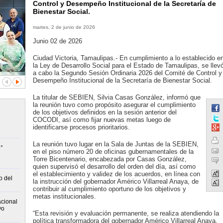
Control y Desempeño Institucional de la Secretaría de
Bienestar Social.
martes, 2 de junio de 2026
Junio 02 de 2026
Ciudad Victoria, Tamaulipas.- En cumplimiento a lo establecido e
la Ley de Desarrollo Social para el Estado de Tamaulipas, se llev
a cabo la Segundo Sesión Ordinaria 2026 del Comité de Control y
Desempeño Institucional de la Secretaría de Bienestar Social.
La titular de SEBIEN, Silvia Casas González, informó que
la reunión tuvo como propósito asegurar el cumplimiento
de los objetivos definidos en la sesión anterior del
COCODI, así como fijar nuevas metas luego de
identificarse procesos prioritarios.
La reunión tuvo lugar en la Sala de Juntas de la SEBIEN,
°
en el piso número 20 de oficinas gubernamentales de la
Torre Bicentenario, encabezada por Casas González,
quien supervisó el desarrollo del orden del día, así como
el establecimiento y validez de los acuerdos, en línea con
o del
la instrucción del gobernador Américo Villarreal Anaya, de
contribuir al cumplimiento oportuno de los objetivos y
metas institucionales.
cional
vo
“Esta revisión y evaluación permanente, se realiza atendiendo la
política transformadora del gobernador Américo Villarreal Anaya,