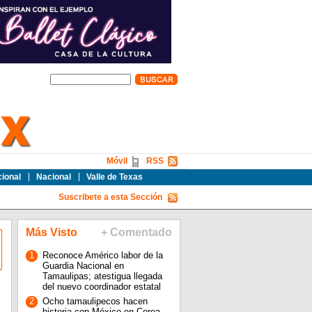
Móvil
RSS
cional
Nacional
Valle de Texas
Suscribete a esta Sección
Más Visto
+ Comentado
1
Reconoce Américo labor de la
Guardia Nacional en
Tamaulipas; atestigua llegada
del nuevo coordinador estatal
2
Ocho tamaulipecos hacen
historia con México en Corea