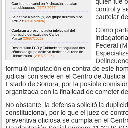
quien fue 
Cae líder de cártel en Michoacán; desatan
control y 
narcobloqueos
(01/08/2026)
cautelar de
Se detuvo a Mario (N) del grupo delictivo “Los
Ardillos”
(30/07/2026)
Como parte
Capturan a presunto autor intelectual del
homicidio del exalcalde Carlos
indagatoria
Manzo
(30/07/2026)
Federal (MP
Desarticulan FGR y Gabinete de seguridad dos
Especializ
células de grupo delictivo dedicado al robo de
Hidrocarburo
(29/07/2026)
Delincuen
formuló imputación en contra de este hom
judicial con sede en el Centro de Justicia
Estado de Sonora, por la posible comisión
organizada con la finalidad de cometer del
No obstante, la defensa solicitó la duplici
constitucional, por lo que el juez de contr
preventiva oficiosa se cumpla en el Centr