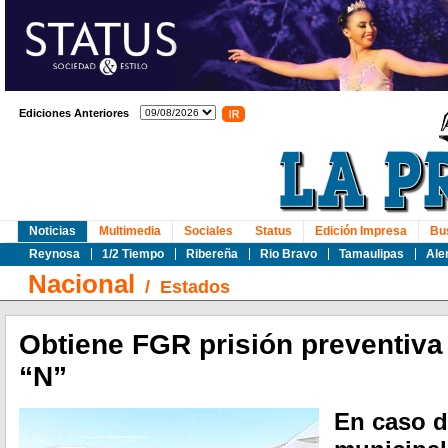
Ediciones Anteriores
Noticias
Multimedia
Sociales
Status
Edición Impresa
Bu
Reynosa
1/2 Tiempo
Ribereña
Rio Bravo
Tamaulipas
Ale
Nacional
/
Estados
Obtiene FGR prisión preventiva
“N”
En caso d