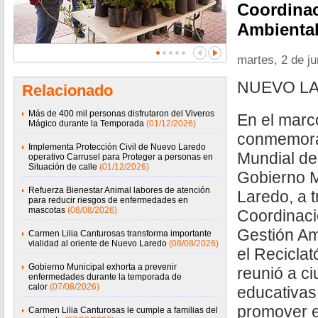
Coordinac
Ambiental
martes, 2 de j
NUEVO LA
Relacionado
Más de 400 mil personas disfrutaron del Viveros
En el marc
Mágico durante la Temporada
(01/12/2026)
conmemorat
Implementa Protección Civil de Nuevo Laredo
Mundial de
operativo Carrusel para Proteger a personas en
Situación de calle
(01/12/2026)
Gobierno M
Refuerza Bienestar Animal labores de atención
Laredo, a t
para reducir riesgos de enfermedades en
mascotas
(08/08/2026)
Coordinaci
Gestión Amb
Carmen Lilia Canturosas transforma importante
vialidad al oriente de Nuevo Laredo
(08/08/2026)
el Recicla
Gobierno Municipal exhorta a prevenir
reunió a ci
enfermedades durante la temporada de
calor
(07/08/2026)
educativas
promover e
Carmen Lilia Canturosas le cumple a familias del