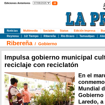
Ediciones Anteriores
Noticias
Multimedia
Sociales
Status
Edición Impresa
Bu
Reynosa
1/2 Tiempo
Ribereña
Rio Bravo
Tamaulipas
Ale
Ribereña
/
Gobierno
Impulsa gobierno municipal cul
reciclaje con reciclatón
En el mar
conmemora
Mundial d
Gobierno 
Laredo, a 