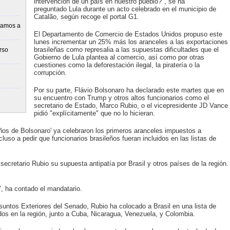
intervención de un país en nuestro pueblo?", se ha
preguntado Lula durante un acto celebrado en el municipio de
Catalão, según recoge el portal G1.
vamos a
El Departamento de Comercio de Estados Unidos propuso este
lunes incrementar un 25% más los aranceles a las exportaciones
brasileñas como represalia a las supuestas dificultades que el
rso
Gobierno de Lula plantea al comercio, así como por otras
cuestiones como la deforestación ilegal, la piratería o la
corrupción.
Por su parte, Flávio Bolsonaro ha declarado este martes que en
su encuentro con Trump y otros altos funcionarios como el
secretario de Estado, Marco Rubio, o el vicepresidente JD Vance
pidió "explícitamente" que no lo hicieran.
ños de Bolsonaro' ya celebraron los primeros aranceles impuestos a
uso a pedir que funcionarios brasileños fueran incluidos en las listas de
ecretario Rubio su supuesta antipatía por Brasil y otros países de la región.
", ha contado el mandatario.
untos Exteriores del Senado, Rubio ha colocado a Brasil en una lista de
os en la región, junto a Cuba, Nicaragua, Venezuela, y Colombia.