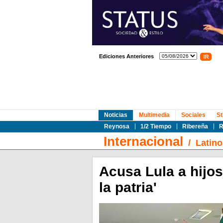
Ediciones Anteriores
Noticias
Multimedia
Sociales
St
Reynosa
1/2 Tiempo
Ribereña
R
Internacional
/
Latin
Acusa Lula a hijos
la patria'