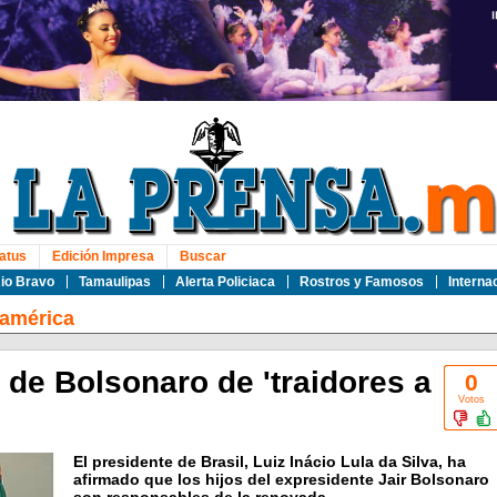
atus
Edición Impresa
Buscar
io Bravo
Tamaulipas
Alerta Policiaca
Rostros y Famosos
Interna
oamérica
 de Bolsonaro de 'traidores a
0
Votos
El presidente de Brasil, Luiz Inácio Lula da Silva, ha
afirmado que los hijos del expresidente Jair Bolsonaro