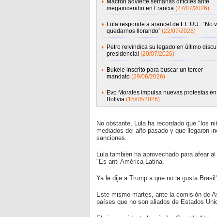
Macron advierte semanas difíciles ante
megaincendio en Francia
(27/07/2026)
Lula responde a arancel de EE.UU.: “No 
quedarnos llorando”
(22/07/2026)
Petro reivindica su legado en último discu
presidencial
(20/07/2026)
Bukele inscrito para buscar un tercer
mandato
(29/06/2026)
Evo Morales impulsa nuevas protestas en
Bolivia
(15/06/2026)
No obstante, Lula ha recordado que "los ni
mediados del año pasado y que llegaron incl
sanciones.
Lula también ha aprovechado para afear al s
"Es anti América Latina.
Ya le dije a Trump a que no le gusta Brasil
Este mismo martes, ante la comisión de As
países que no son aliados de Estados Unid