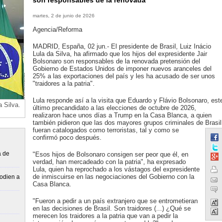
son responsables de la renovada
martes, 2 de junio de 2026
Agencia/Reforma
MADRID, España, 02 jun.- El presidente de Brasil, Luiz Inácio
Lula da Silva, ha afirmado que los hijos del expresidente Jair
Bolsonaro son responsables de la renovada pretensión del
Gobierno de Estados Unidos de imponer nuevos aranceles del
25% a las exportaciones del país y les ha acusado de ser unos
"traidores a la patria".
Lula responde así a la visita que Eduardo y Flávio Bolsonaro, est
a Silva.
último precandidato a las elecciones de octubre de 2026,
realizaron hace unos días a Trump en la Casa Blanca, a quien
también pidieron que las dos mayores grupos criminales de Brasil
fueran catalogados como terroristas, tal y como se
confirmó poco después.
a de
"Esos hijos de Bolsonaro consigen ser peor que él, en
verdad, han mercadeado con la patria", ha expresado
Lula, quien ha reprochado a los vástagos del expresidente
de inmiscuirse en las negociaciones del Gobierno con la
“odien a
Casa Blanca.
"Fueron a pedir a un país extranjero que se entrometieran
en las decisiones de Brasil. Son traidores (...) ¿Qué se
merecen los traidores a la patria que van a pedir la