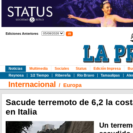
Ediciones Anteriores
Noticias
Multimedia
Sociales
Status
Edición Impresa
Bu
Reynosa
1/2 Tiempo
Ribereña
Rio Bravo
Tamaulipas
Ale
Internacional
/
Europa
Sacude terremoto de 6,2 la cost
en Italia
Un terrem