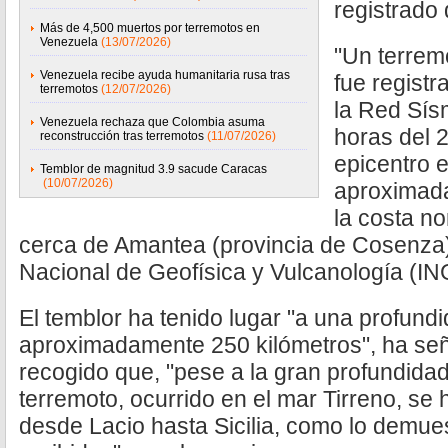
registrado
Más de 4,500 muertos por terremotos en
Venezuela
(13/07/2026)
"Un terrem
Venezuela recibe ayuda humanitaria rusa tras
fue registr
terremotos
(12/07/2026)
la Red Sís
Venezuela rechaza que Colombia asuma
horas del 2
reconstrucción tras terremotos
(11/07/2026)
epicentro 
Temblor de magnitud 3.9 sacude Caracas
(10/07/2026)
aproximada
la costa no
cerca de Amantea (provincia de Cosenza)",
Nacional de Geofísica y Vulcanología (IN
El temblor ha tenido lugar "a una profund
aproximadamente 250 kilómetros", ha seña
recogido que, "pese a la gran profundidad
terremoto, ocurrido en el mar Tirreno, se
desde Lacio hasta Sicilia, como lo demues