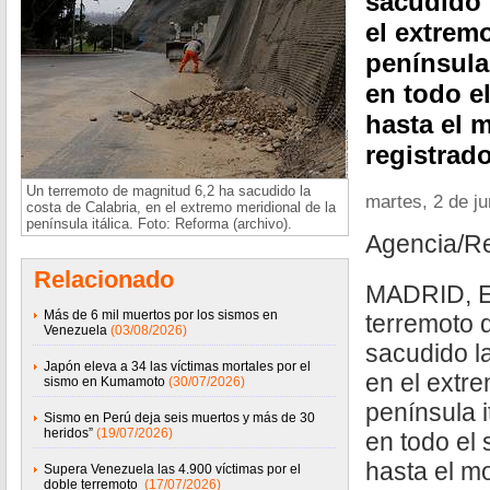
sacudido 
el extrem
península 
en todo el
hasta el 
registrad
Un terremoto de magnitud 6,2 ha sacudido la
martes, 2 de j
costa de Calabria, en el extremo meridional de la
península itálica. Foto: Reforma (archivo).
Agencia/R
Relacionado
MADRID, Es
Más de 6 mil muertos por los sismos en
terremoto 
Venezuela
(03/08/2026)
sacudido l
Japón eleva a 34 las víctimas mortales por el
en el extre
sismo en Kumamoto
(30/07/2026)
península i
Sismo en Perú deja seis muertos y más de 30
heridos”
(19/07/2026)
en todo el s
hasta el m
Supera Venezuela las 4.900 víctimas por el
doble terremoto
(17/07/2026)