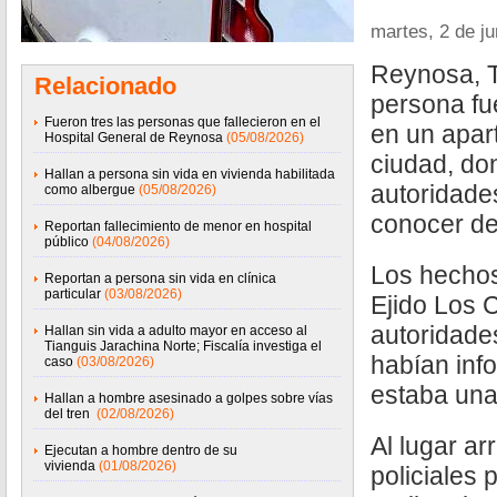
martes, 2 de j
Reynosa, T
Relacionado
persona fu
Fueron tres las personas que fallecieron en el
en un apar
Hospital General de Reynosa
(05/08/2026)
ciudad, do
Hallan a persona sin vida en vivienda habilitada
autoridades
como albergue
(05/08/2026)
conocer de
Reportan fallecimiento de menor en hospital
público
(04/08/2026)
Los hechos
Reportan a persona sin vida en clínica
particular
(03/08/2026)
Ejido Los 
autoridades
Hallan sin vida a adulto mayor en acceso al
Tianguis Jarachina Norte; Fiscalía investiga el
habían inf
caso
(03/08/2026)
estaba una
Hallan a hombre asesinado a golpes sobre vías
del tren
(02/08/2026)
Al lugar ar
Ejecutan a hombre dentro de su
vivienda
(01/08/2026)
policiales 