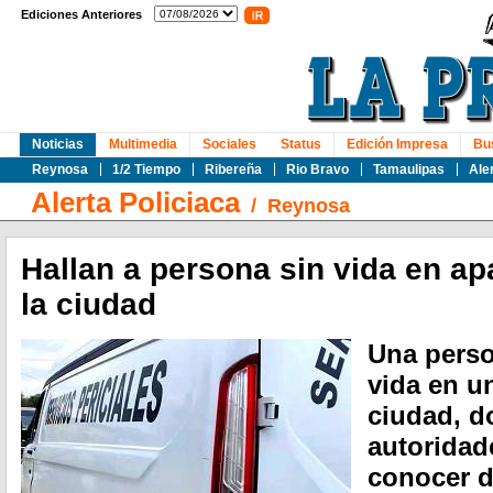
Ediciones Anteriores
Noticias
Multimedia
Sociales
Status
Edición Impresa
Bu
Reynosa
1/2 Tiempo
Ribereña
Rio Bravo
Tamaulipas
Ale
Alerta Policiaca
/
Reynosa
Hallan a persona sin vida en ap
la ciudad
Una perso
vida en u
ciudad, d
autoridad
conocer d