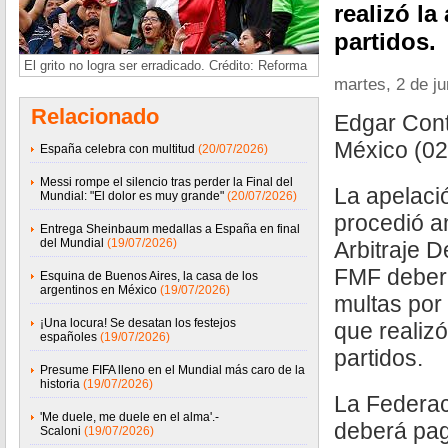
realizó la
partidos.
El grito no logra ser erradicado. Crédito: Reforma
martes, 2 de j
Relacionado
Edgar Con
México (02
España celebra con multitud
(20/07/2026)
Messi rompe el silencio tras perder la Final del
La apelaci
Mundial: "El dolor es muy grande"
(20/07/2026)
procedió an
Entrega Sheinbaum medallas a España en final
del Mundial
(19/07/2026)
Arbitraje D
FMF deber
Esquina de Buenos Aires, la casa de los
argentinos en México
(19/07/2026)
multas por 
¡Una locura! Se desatan los festejos
que realizó
españoles
(19/07/2026)
partidos.
Presume FIFA lleno en el Mundial más caro de la
historia
(19/07/2026)
La Federac
'Me duele, me duele en el alma'.-
deberá pag
Scaloni
(19/07/2026)