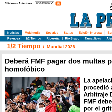
Ediciones Anteriores
Noticias
Multimedia
Sociales
Status
Edición Impresa
Bu
Reynosa
1/2 Tiempo
Ribereña
Rio Bravo
Tamaulipas
Ale
1/2 Tiempo
/
Mundial 2026
Deberá FMF pagar dos multas po
homofóbico
La apelac
procedió 
Arbitraje 
FMF deber
por el gr