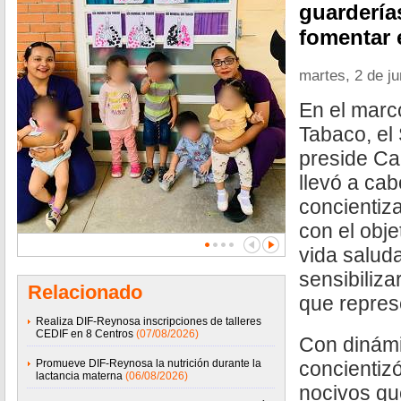
guarderías
fomentar 
martes, 2 de j
En el marc
Tabaco, el
preside Ca
llevó a cab
concientiza
con el obje
vida saluda
sensibiliza
Relacionado
que repres
Realiza DIF-Reynosa inscripciones de talleres
CEDIF en 8 Centros
(07/08/2026)
Con dinámi
Promueve DIF-Reynosa la nutrición durante la
concientizó
lactancia materna
(06/08/2026)
nocivos qu