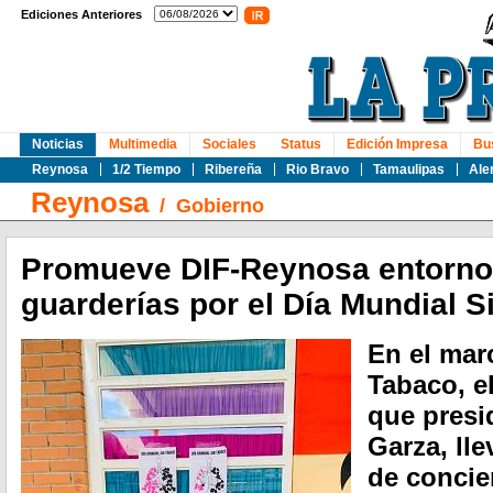
Ediciones Anteriores
Noticias
Multimedia
Sociales
Status
Edición Impresa
Bu
Reynosa
1/2 Tiempo
Ribereña
Rio Bravo
Tamaulipas
Ale
Reynosa
/
Gobierno
Promueve DIF-Reynosa entorno
guarderías por el Día Mundial S
En el mar
Tabaco, e
que presi
Garza, ll
de concie