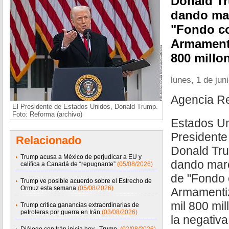
Donald Tr
dando mar
"Fondo co
Armamenti
800 millo
lunes, 1 de jun
Agencia R
El Presidente de Estados Unidos, Donald Trump.
Foto: Reforma (archivo)
Estados Uni
Presidente
Relacionado
Donald Tru
Trump acusa a México de perjudicar a EU y
dando marc
califica a Canadá de “repugnante”
(05/08/2026)
de "Fondo 
Trump ve posible acuerdo sobre el Estrecho de
Ormuz esta semana
(05/08/2026)
Armamentiz
mil 800 mil
Trump critica ganancias extraordinarias de
petroleras por guerra en Irán
(03/08/2026)
la negativa