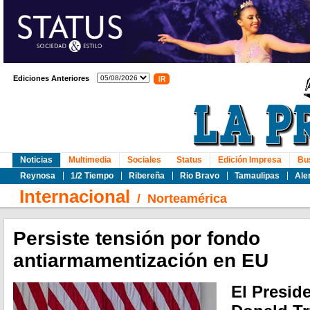
Ediciones Anteriores
Noticias
Multimedia
Sociales
Status
Edición Impresa
Bu
Reynosa
1/2 Tiempo
Ribereña
Rio Bravo
Tamaulipas
Ale
Internacional
/
Norteamérica
Persiste tensión por fondo
antiarmamentización en EU
El Presid