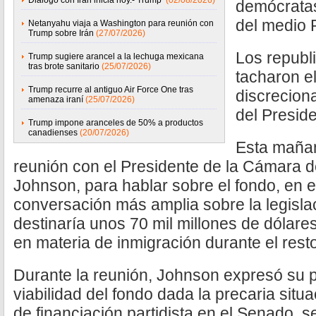
Diálogo con Irán inicia hoy.- Trump
(02/08/2026)
demócratas
del medio P
Netanyahu viaja a Washington para reunión con
Trump sobre Irán
(27/07/2026)
Los republ
Trump sugiere arancel a la lechuga mexicana
tras brote sanitario
(25/07/2026)
tacharon e
Trump recurre al antiguo Air Force One tras
discreciona
amenaza iraní
(25/07/2026)
del Presid
Trump impone aranceles de 50% a productos
canadienses
(20/07/2026)
Esta maña
reunión con el Presidente de la Cámara 
Johnson, para hablar sobre el fondo, en 
conversación más amplia sobre la legisl
destinaría unos 70 mil millones de dólares 
en materia de inmigración durante el res
Durante la reunión, Johnson expresó su 
viabilidad del fondo dada la precaria situ
de financiación partidista en el Senado, 