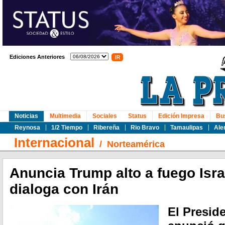
Ediciones Anteriores
Noticias
Multimedia
Sociales
Status
Edición Impresa
Bu
Reynosa
1/2 Tiempo
Ribereña
Rio Bravo
Tamaulipas
Ale
Internacional
/
Norteamérica
Anuncia Trump alto a fuego Isra
dialoga con Irán
El Presid