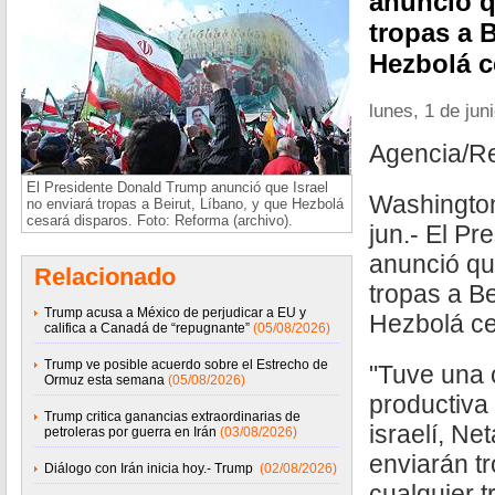
anunció q
tropas a B
Hezbolá c
lunes, 1 de jun
Agencia/R
El Presidente Donald Trump anunció que Israel
Washington
no enviará tropas a Beirut, Líbano, y que Hezbolá
cesará disparos. Foto: Reforma (archivo).
jun.- El P
anunció qu
Relacionado
tropas a Be
Trump acusa a México de perjudicar a EU y
Hezbolá ce
califica a Canadá de “repugnante”
(05/08/2026)
Trump ve posible acuerdo sobre el Estrecho de
"Tuve una
Ormuz esta semana
(05/08/2026)
productiva 
Trump critica ganancias extraordinarias de
israelí, Ne
petroleras por guerra en Irán
(03/08/2026)
enviarán tr
Diálogo con Irán inicia hoy.- Trump
(02/08/2026)
cualquier 