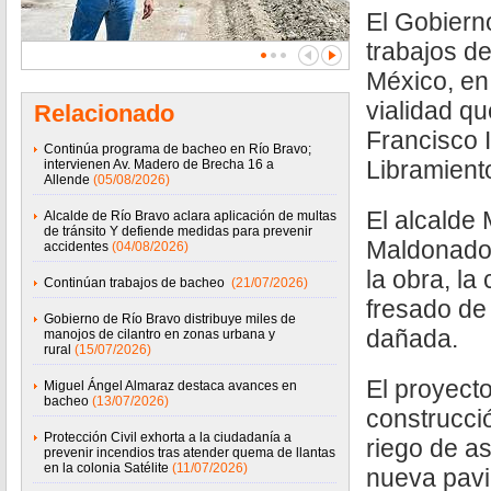
El Gobiern
trabajos de
México, en
vialidad q
Relacionado
Francisco 
Continúa programa de bacheo en Río Bravo;
Libramient
intervienen Av. Madero de Brecha 16 a
Allende
(05/08/2026)
El alcalde
Alcalde de Río Bravo aclara aplicación de multas
de tránsito Y defiende medidas para prevenir
Maldonado 
accidentes
(04/08/2026)
la obra, la
Continúan trabajos de bacheo
(21/07/2026)
fresado de 
Gobierno de Río Bravo distribuye miles de
dañada.
manojos de cilantro en zonas urbana y
rural
(15/07/2026)
El proyect
Miguel Ángel Almaraz destaca avances en
bacheo
(13/07/2026)
construcci
Protección Civil exhorta a la ciudadanía a
riego de as
prevenir incendios tras atender quema de llantas
en la colonia Satélite
(11/07/2026)
nueva pavi