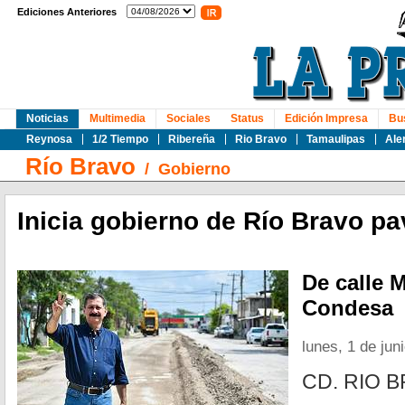
Ediciones Anteriores
Noticias
Multimedia
Sociales
Status
Edición Impresa
Bu
Reynosa
1/2 Tiempo
Ribereña
Rio Bravo
Tamaulipas
Ale
Río Bravo
/
Gobierno
Inicia gobierno de Río Bravo p
De calle 
Condesa
lunes, 1 de jun
CD. RIO B