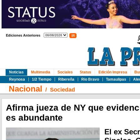
Ediciones Anteriores
Noticias
Multimedia
Sociales
Status
Edición Impresa
Bu
Reynosa
1/2 Tiempo
Ribereña
Rio Bravo
Tamaulipas
Ale
Nacional
/
Sociedad
Afirma jueza de NY que evidenc
es abundante
El ex Sec