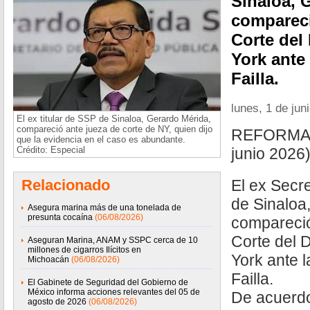
Sinaloa, 
compareci
Corte del
York ante 
Failla.
lunes, 1 de jun
El ex titular de SSP de Sinaloa, Gerardo Mérida,
compareció ante jueza de corte de NY, quien dijo
REFORMA /
que la evidencia en el caso es abundante.
Crédito: Especial
junio 2026
Relacionado
El ex Secr
de Sinaloa
Asegura marina más de una tonelada de
presunta cocaína
(06/08/2026)
compareció
Corte del D
Aseguran Marina, ANAM y SSPC cerca de 10
millones de cigarros Ilícitos en
York ante l
Michoacán
(06/08/2026)
Failla.
El Gabinete de Seguridad del Gobierno de
México informa acciones relevantes del 05 de
De acuerdo
agosto de 2026
(06/08/2026)