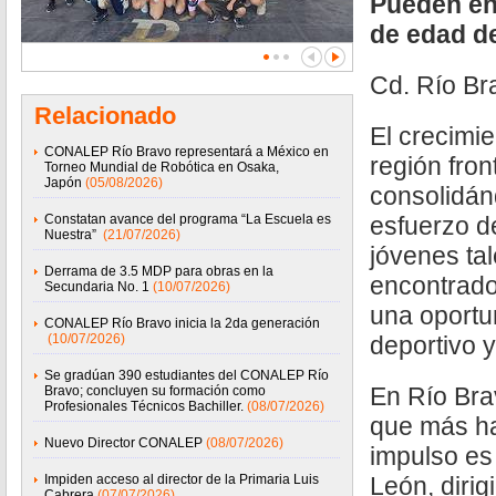
Pueden en
de edad de
Cd. Río B
Relacionado
El crecimie
CONALEP Río Bravo representará a México en
región fron
Torneo Mundial de Robótica en Osaka,
Japón
(05/08/2026)
consolidán
Constatan avance del programa “La Escuela es
esfuerzo d
Nuestra”
(21/07/2026)
jóvenes ta
Derrama de 3.5 MDP para obras en la
encontrado
Secundaria No. 1
(10/07/2026)
una oportu
CONALEP Río Bravo inicia la 2da generación
(10/07/2026)
deportivo y
Se gradúan 390 estudiantes del CONALEP Río
En Río Bra
Bravo; concluyen su formación como
Profesionales Técnicos Bachiller.
(08/07/2026)
que más ha
Nuevo Director CONALEP
(08/07/2026)
impulso es
Impiden acceso al director de la Primaria Luis
León, dirig
Cabrera
(07/07/2026)