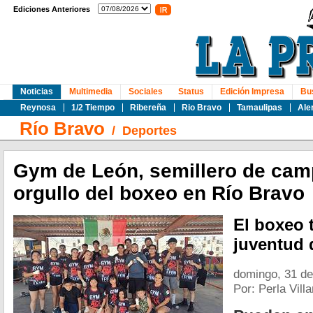
Ediciones Anteriores
Noticias
Multimedia
Sociales
Status
Edición Impresa
Bu
Reynosa
1/2 Tiempo
Ribereña
Rio Bravo
Tamaulipas
Ale
Río Bravo
/
Deportes
Gym de León, semillero de ca
orgullo del boxeo en Río Bravo
El boxeo 
juventud 
domingo, 31 d
Por: Perla Vill