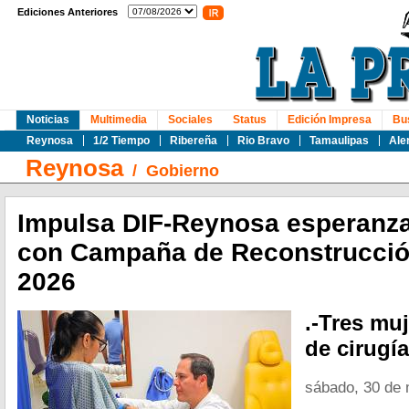
Ediciones Anteriores
Noticias
Multimedia
Sociales
Status
Edición Impresa
Bu
Reynosa
1/2 Tiempo
Ribereña
Rio Bravo
Tamaulipas
Ale
Reynosa
/
Gobierno
Impulsa DIF-Reynosa esperanza
con Campaña de Reconstrucci
2026
.-Tres mu
de cirugía
sábado, 30 de