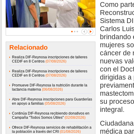
Como part
Reconstruc
Sistema D
Carlos Lui
brindando 
mujeres so
Relacionado
cáncer de
Realiza DIF-Reynosa inscripciones de talleres
nuevas val
CEDIF en 8 Centros
(07/08/2026)
con el Doc
Realiza DIF-Reynosa inscripciones de talleres
CEDIF en 8 Centros
(07/08/2026)
dirigidas a
previament
Promueve DIF-Reynosa la nutrición durante la
lactancia materna
(06/08/2026)
mastectomí
Abre DIF-Reynosa inscripciones para Guarderías
su proceso
en apoyo a familias
(05/08/2026)
integral.
Continúa DIF-Reynosa recibiendo donativos en
Campaña "Todos Somos Útiles"
(02/08/2026)
Ciudadanas
Ofrece DIF-Reynosa servicios de rehabilitación a
médica para
la población a través del CRI
(01/08/2026)