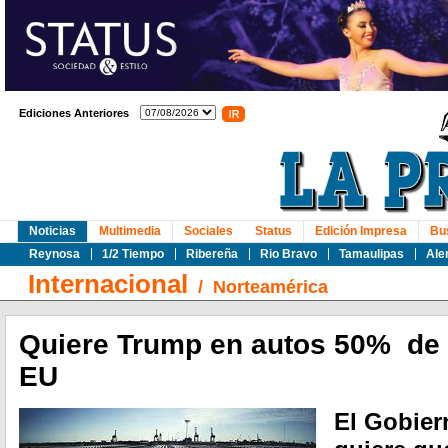
Ediciones Anteriores
Noticias
Multimedia
Sociales
Status
Edición Impresa
Bu
Reynosa
1/2 Tiempo
Ribereña
Rio Bravo
Tamaulipas
Ale
Internacional
/
Norteamérica
Quiere Trump en autos 50% de 
EU
El Gobie