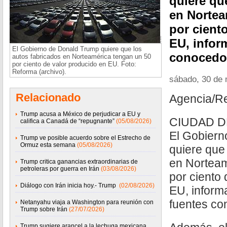
quiere qu
en Nortea
por cient
EU, infor
El Gobierno de Donald Trump quiere que los
conocedor
autos fabricados en Norteamérica tengan un 50
por ciento de valor producido en EU. Foto:
Reforma (archivo).
sábado, 30 de
Relacionado
Agencia/R
Trump acusa a México de perjudicar a EU y
CIUDAD DE
califica a Canadá de “repugnante”
(05/08/2026)
El Gobiern
Trump ve posible acuerdo sobre el Estrecho de
Ormuz esta semana
(05/08/2026)
quiere que
en Norteam
Trump critica ganancias extraordinarias de
petroleras por guerra en Irán
(03/08/2026)
por ciento
Diálogo con Irán inicia hoy.- Trump
(02/08/2026)
EU, inform
fuentes co
Netanyahu viaja a Washington para reunión con
Trump sobre Irán
(27/07/2026)
Trump sugiere arancel a la lechuga mexicana