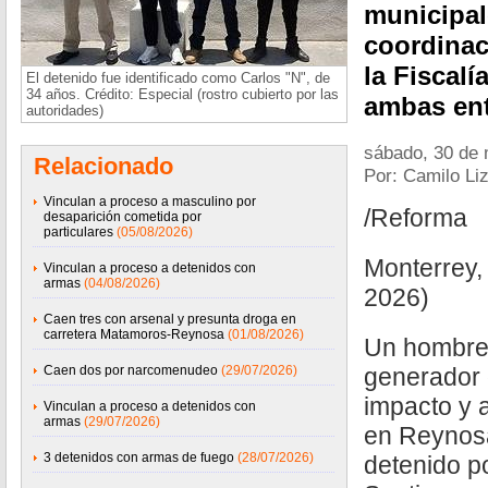
municipal
coordinac
la Fiscalí
El detenido fue identificado como Carlos "N", de
34 años. Crédito: Especial (rostro cubierto por las
ambas ent
autoridades)
sábado, 30 de
Relacionado
Por: Camilo Li
Vinculan a proceso a masculino por
/Reforma
desaparición cometida por
particulares
(05/08/2026)
Monterrey,
Vinculan a proceso a detenidos con
armas
(04/08/2026)
2026)
Caen tres con arsenal y presunta droga en
carretera Matamoros-Reynosa
(01/08/2026)
Un hombre
Caen dos por narcomenudeo
(29/07/2026)
generador 
impacto y 
Vinculan a proceso a detenidos con
armas
(29/07/2026)
en Reynosa
3 detenidos con armas de fuego
(28/07/2026)
detenido p