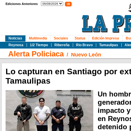
Ediciones Anteriores
Noticias
Multimedia
Sociales
Status
Edición Impresa
Bu
Reynosa
1/2 Tiempo
Ribereña
Rio Bravo
Tamaulipas
Ale
Alerta Policiaca
/
Nuevo León
Lo capturan en Santiago por ex
Tamaulipas
Un hombr
generador
impacto y
en Reynos
detenido 