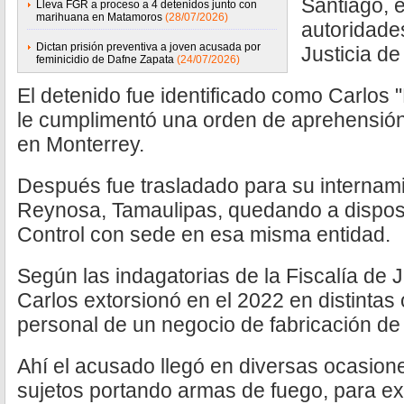
Santiago, 
Lleva FGR a proceso a 4 detenidos junto con
marihuana en Matamoros
(28/07/2026)
autoridade
Dictan prisión preventiva a joven acusada por
Justicia d
feminicidio de Dafne Zapata
(24/07/2026)
El detenido fue identificado como Carlos 
le cumplimentó una orden de aprehensión 
en Monterrey.
Después fue trasladado para su internami
Reynosa, Tamaulipas, quedando a dispos
Control con sede en esa misma entidad.
Según las indagatorias de la Fiscalía de 
Carlos extorsionó en el 2022 en distintas 
personal de un negocio de fabricación de
Ahí el acusado llegó en diversas ocasi
sujetos portando armas de fuego, para exi