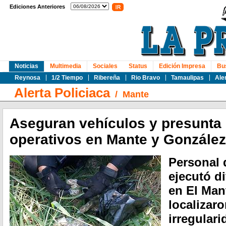
Ediciones Anteriores
Noticias
Multimedia
Sociales
Status
Edición Impresa
Bu
Reynosa
1/2 Tiempo
Ribereña
Rio Bravo
Tamaulipas
Ale
Alerta Policiaca
/
Mante
Aseguran vehículos y presunta
operativos en Mante y González
Personal 
ejecutó d
en El Man
localizar
irregular