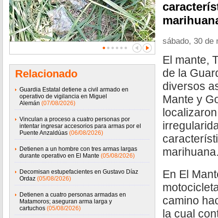
caracterís
marihuan
sábado, 30 de
El mante, 
de la Guard
Relacionado
diversos a
Guardia Estatal detiene a civil armado en
operativo de vigilancia en Miguel
Mante y G
Alemán
(07/08/2026)
localizaro
Vinculan a proceso a cuatro personas por
irregularid
intentar ingresar accesorios para armas por el
Puente Anzaldúas
(06/08/2026)
característ
Detienen a un hombre con tres armas largas
marihuana
durante operativo en El Mante
(05/08/2026)
En El Mant
Decomisan estupefacientes en Gustavo Díaz
Ordaz
(05/08/2026)
motociclet
Detienen a cuatro personas armadas en
camino hac
Matamoros; aseguran arma larga y
cartuchos
(05/08/2026)
la cual co