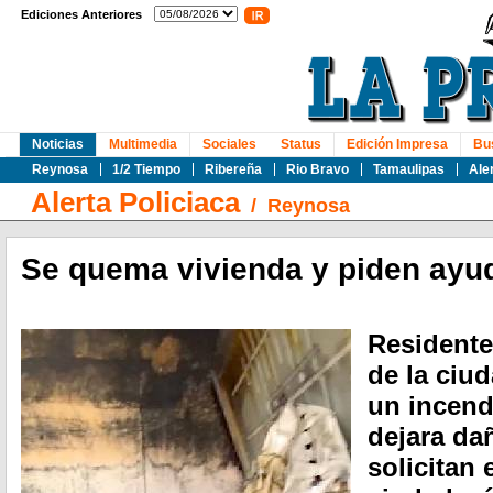
Ediciones Anteriores
Noticias
Multimedia
Sociales
Status
Edición Impresa
Bu
Reynosa
1/2 Tiempo
Ribereña
Rio Bravo
Tamaulipas
Ale
Alerta Policiaca
/
Reynosa
Se quema vivienda y piden ayu
Residente
de la ciu
un incend
dejara da
solicitan 