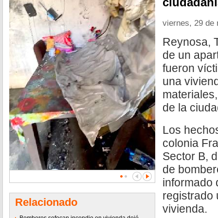
ciudadaní
viernes, 29 de
Reynosa, T
de un apar
fueron víc
una vivien
materiales,
de la ciuda
Los hechos
colonia Fra
Sector B, 
de bombero
informado 
registrado
Relacionado
vivienda.